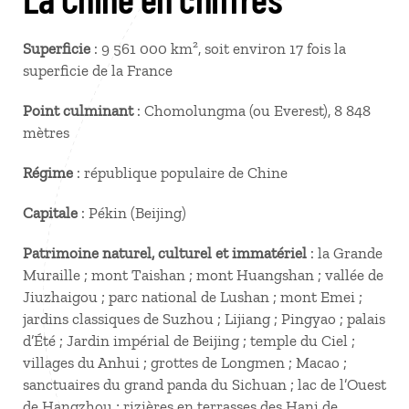
Superficie
: 9 561 000 km², soit environ 17 fois la
superficie de la France
Point culminant
: Chomolungma (ou Everest), 8 848
mètres
Régime
: république populaire de Chine
Capitale
: Pékin (Beijing)
Patrimoine naturel, culturel et immatériel
: la Grande
Muraille ; mont Taishan ; mont Huangshan ; vallée de
Jiuzhaigou ; parc national de Lushan ; mont Emei ;
jardins classiques de Suzhou ; Lijiang ; Pingyao ; palais
d’Été ; Jardin impérial de Beijing ; temple du Ciel ;
villages du Anhui ; grottes de Longmen ; Macao ;
sanctuaires du grand panda du Sichuan ; lac de l’Ouest
de Hangzhou ; rizières en terrasses des Hani de