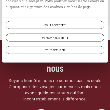
VOIR NOS 12 IDÉES DE VOYAGE EN CHINE
cookies vous acceptez. Vous pourrez modifier vos choix en
cliquant sur « gestion des cookies » en bas de page.
TOUT ACCEPTER
PERSONNALISER
TOUT REFUSER
Pourquoi voyager avec
nous
Soyons honnête, nous ne sommes pas les seuls
à proposer des voyages sur mesure,
mais nous
avons quelques atouts qui font
incontestablement la différence.