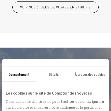
VOIR NOS 3 IDÉES DE VOYAGE EN ETHIOPIE
Luciole,
l'appli qui vous guide en Ethiopie
Consentement
Détails
À propos des cookies
L’itinéraire vers votre lodge en 1
clic
Les cookies sur le site de Comptoir des Voyages
Notre sélection d'églises et
Nous utilisons des cookies pour faciliter votre navigation
monastères
sur notre site et mesurer notre audience et la pertinence