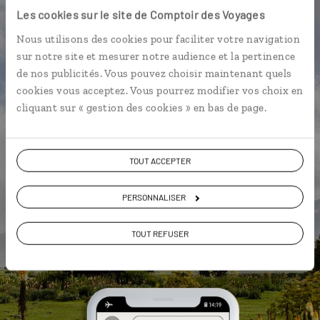
l'appli qui vous guide en Ethiopie
Les cookies sur le site de Comptoir des Voyages
L’itinéraire vers votre lodge en 1
Nous utilisons des cookies pour faciliter votre navigation
clic
sur notre site et mesurer notre audience et la pertinence
de nos publicités. Vous pouvez choisir maintenant quels
Un assistant de voyage qui vous
cookies vous acceptez. Vous pourrez modifier vos choix en
accompagne au jour le jour
cliquant sur « gestion des cookies » en bas de page.
Une utilisation gratuite, hors
connexion internet
TOUT ACCEPTER
L'album souvenirs à composer
vous-même
PERSONNALISER
TOUT REFUSER
DÉCOUVRIR LUCIOLE