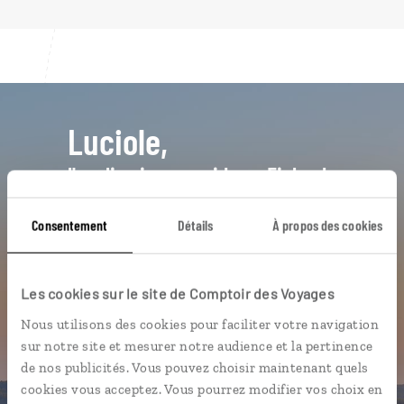
Luciole,
l'appli qui vous guide en Finlande
L’itinéraire vers votre
mökki
en 1
Consentement
Détails
À propos des cookies
clic
Notre sélection de saunas
Les cookies sur le site de Comptoir des Voyages
Les plus beaux parcs nationaux
géolocalisés
Nous utilisons des cookies pour faciliter votre navigation
sur notre site et mesurer notre audience et la pertinence
L'album souvenirs à composer
de nos publicités. Vous pouvez choisir maintenant quels
vous-même
cookies vous acceptez. Vous pourrez modifier vos choix en