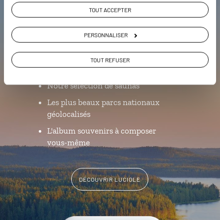
Luciole,
TOUT ACCEPTER
l'appli qui vous guide en Finlande
PERSONNALISER
L’itinéraire vers votre
mökki
en 1
TOUT REFUSER
clic
Notre sélection de saunas
Les plus beaux parcs nationaux
géolocalisés
L'album souvenirs à composer
vous-même
DÉCOUVRIR LUCIOLE