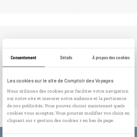
Ailleurs
est le magazine web de Comptoir des
Voyages. Conçu pour ceux qui préparent leur voyage
et ceux que passionnent les découvertes et
Consentement
Détails
À propos des cookies
rencontres du bout du monde, il fait naître une
irrésistible envie d’aller voir ailleurs.
Les cookies sur le site de Comptoir des Voyages
PLONGER DANS NOTRE MAGAZINE
Nous utilisons des cookies pour faciliter votre navigation
sur notre site et mesurer notre audience et la pertinence
de nos publicités. Vous pouvez choisir maintenant quels
cookies vous acceptez. Vous pourrez modifier vos choix en
cliquant sur « gestion des cookies » en bas de page.