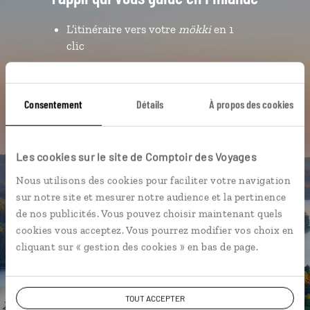
L’itinéraire vers votre
mökki
en 1
clic
Notre sélection de saunas
Les plus beaux parcs nationaux
Consentement
Détails
À propos des cookies
géolocalisés
L'album souvenirs à composer
vous-même
Les cookies sur le site de Comptoir des Voyages
Nous utilisons des cookies pour faciliter votre navigation
sur notre site et mesurer notre audience et la pertinence
DÉCOUVRIR LUCIOLE
de nos publicités. Vous pouvez choisir maintenant quels
cookies vous acceptez. Vous pourrez modifier vos choix en
cliquant sur « gestion des cookies » en bas de page.
TOUT ACCEPTER