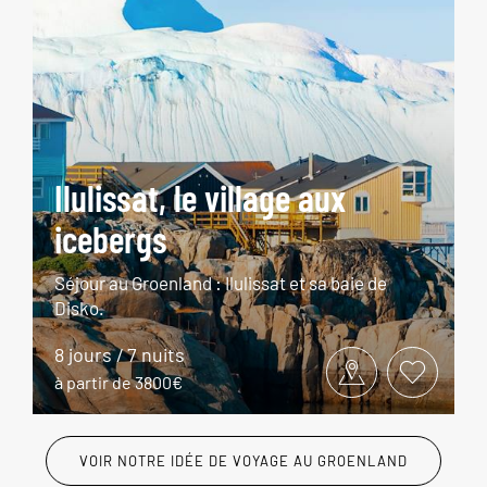
Ilulissat, le village aux
icebergs
Séjour au Groenland : Ilulissat et sa baie de
Disko.
8 jours / 7 nuits
à partir de 3800€
VOIR NOTRE IDÉE DE VOYAGE AU GROENLAND