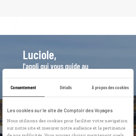
Luciole,
l'appli qui vous guide au
Groenland
Consentement
Détails
À propos des cookies
L’itinéraire vers votre hôtel en 1
clic
Une utilisation gratuite, hors
Les cookies sur le site de Comptoir des Voyages
connexion Internet
Nous utilisons des cookies pour faciliter votre navigation
Les plus beaux sites naturels
sur notre site et mesurer notre audience et la pertinence
géolocalisés
de nos publicités. Vous pouvez choisir maintenant quels