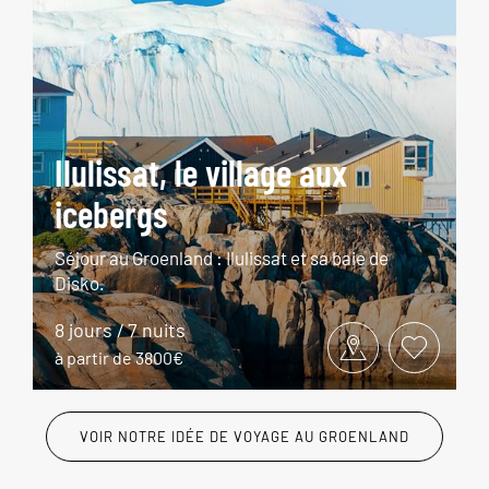
Ilulissat, le village aux
icebergs
Séjour au Groenland : Ilulissat et sa baie de
Disko.
8 jours / 7 nuits
à partir de 3800€
VOIR NOTRE IDÉE DE VOYAGE AU GROENLAND