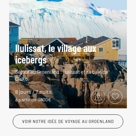
Ilulissat, le village aux
icebergs
Séjour au Groenland : Ilulissat et sa baie de
Disko.
8 jours / 7 nuits
à partir de 3800€
VOIR NOTRE IDÉE DE VOYAGE AU GROENLAND