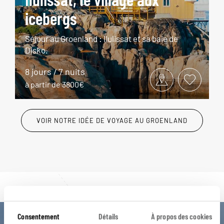
icebergs
Séjour au Groenland : Ilulissat et sa baie de
Disko.
8 jours / 7 nuits
à partir de 3800€
VOIR NOTRE IDÉE DE VOYAGE AU GROENLAND
Consentement
Détails
À propos des cookies