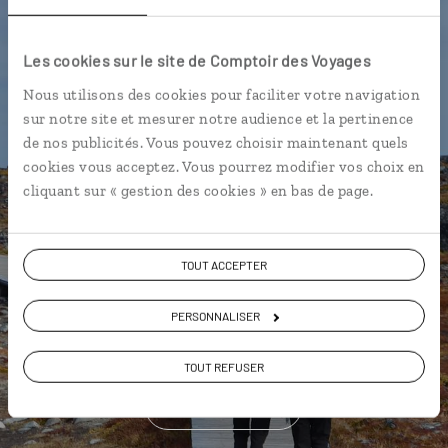
Luciole,
l'appli qui vous guide au
Les cookies sur le site de Comptoir des Voyages
Groenland
Nous utilisons des cookies pour faciliter votre navigation
sur notre site et mesurer notre audience et la pertinence
L’itinéraire vers votre hôtel en 1
de nos publicités. Vous pouvez choisir maintenant quels
clic
cookies vous acceptez. Vous pourrez modifier vos choix en
cliquant sur « gestion des cookies » en bas de page.
Une utilisation gratuite, hors
connexion Internet
Les plus beaux sites naturels
TOUT ACCEPTER
géolocalisés
L'album souvenirs à composer
PERSONNALISER
vous-même
TOUT REFUSER
DÉCOUVRIR LUCIOLE