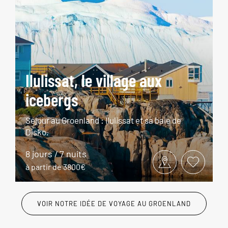
Ilulissat, le village aux
icebergs
Séjour au Groenland : Ilulissat et sa baie de
Disko.
8 jours / 7 nuits
à partir de 3800€
VOIR NOTRE IDÉE DE VOYAGE AU GROENLAND