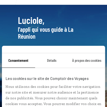
Luciole,
l'appli qui vous guide à La
Réunion
L’itinéraire vers votre case créole
en 1 clic
Consentement
Détails
À propos des cookies
Notre sélection de restaurants
pour un rougail
Les plus beaux sentiers de
Les cookies sur le site de Comptoir des Voyages
randonnée géolocalisés
Nous utilisons des cookies pour faciliter votre navigation
L'album souvenirs à composer
sur notre site et mesurer notre audience et la pertinence
vous-même
de nos publicités. Vous pouvez choisir maintenant quels
cookies vous acceptez. Vous pourrez modifier vos choix en