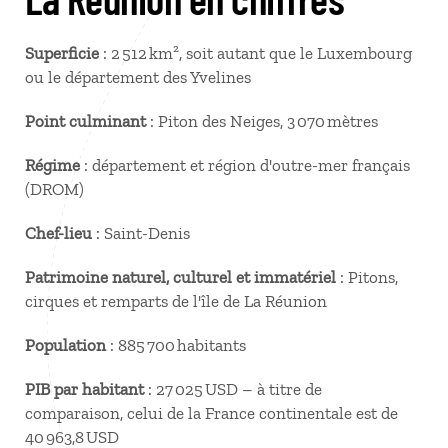
Superficie
: 2 512 km², soit autant que le Luxembourg
ou le département des Yvelines
Point culminant
: Piton des Neiges, 3 070 mètres
Régime
: département et région d'outre-mer français
(DROM)
Chef-lieu
: Saint-Denis
Patrimoine naturel, culturel et immatériel
: Pitons,
cirques et remparts de l'île de La Réunion
Population
: 885 700 habitants
PIB par habitant
: 27 025 USD – à titre de
comparaison, celui de la France continentale est de
40 963,8 USD