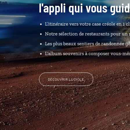
l'appli qui vous gui
L’itinéraire vers votre case créole en 1 cl
Notre sélection de restaurants pour un 
Les plus beaux sentiers de randonnée gé
L'album souvenirs à composer vous-m
DÉCOUVRIR LUCIOLE