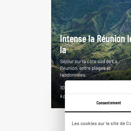
Intense la Réunion l
la
Séjour sur la côte sud de La
Réunion, entre plages et
randonnées.
10 jours / 7 nuits
à partir de 2500€
Consentement
Les cookies sur le site de 