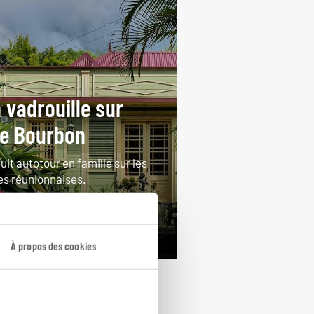
 vadrouille sur
île Bourbon
uit autotour en famille sur les
es réunionnaises.
jours / 7 nuits
rtir de 1430€
À propos des cookies