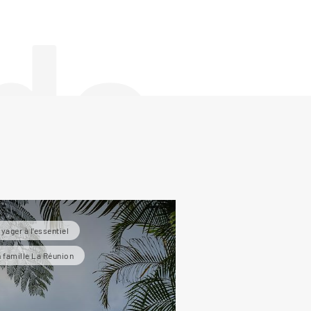
de
yager à l’essentiel
 famille La Réunion