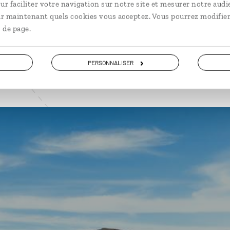
ur faciliter votre navigation sur notre site et mesurer notre audi
VOIR NOS 7 IDÉES DE VOYAGE À LA RÉUNION
ir maintenant quels cookies vous acceptez. Vous pourrez modifier
 de page.
PERSONNALISER