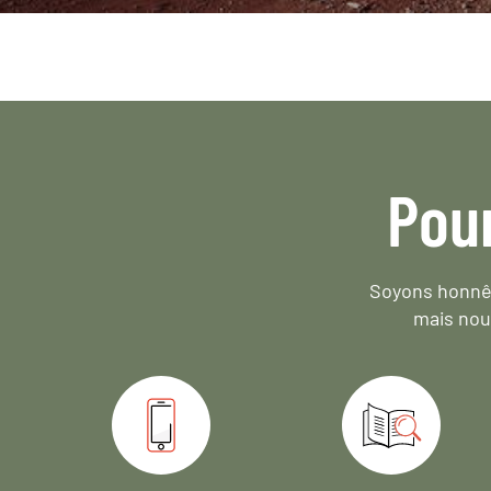
Pou
Soyons honnêt
mais nou