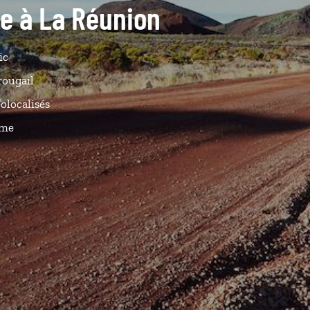
de à La Réunion
ic
rougail
olocalisés
ême