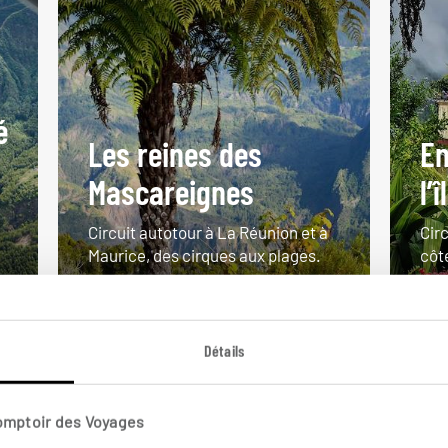
é
Les reines des
En
Mascareignes
l’
Circuit autotour à La Réunion et à
Circ
Maurice, des cirques aux plages.
côt
14 jours / 11 nuits
10 
à partir de 2350€
à pa
Détails
Comptoir des Voyages