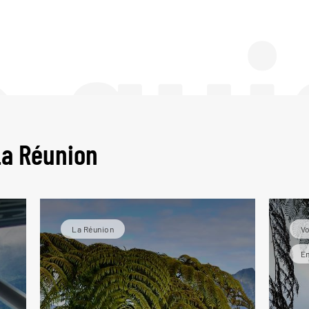
e gui
La Réunion
La Réunion
Vo
En