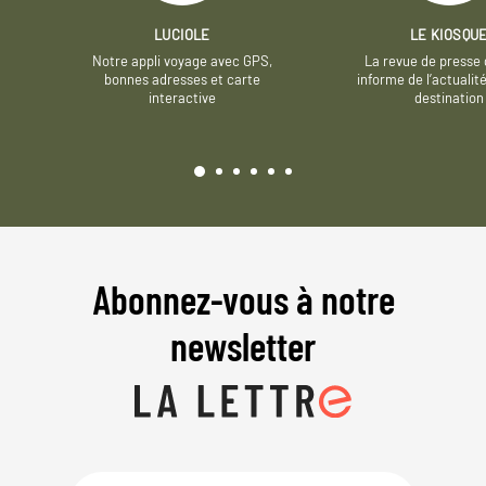
LUCIOLE
LE KIOSQU
Notre appli voyage avec GPS,
La revue de presse 
bonnes adresses et carte
informe de l’actualit
interactive
destination
Abonnez-vous à notre
newsletter