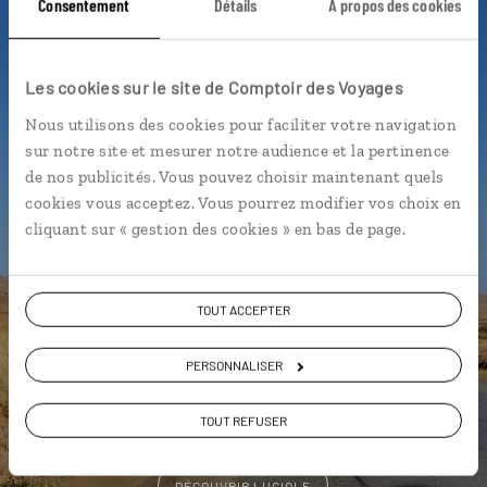
Consentement
Détails
À propos des cookies
Luciole,
Les cookies sur le site de Comptoir des Voyages
l'appli qui vous guide à
Nous utilisons des cookies pour faciliter votre navigation
Madagascar
sur notre site et mesurer notre audience et la pertinence
de nos publicités. Vous pouvez choisir maintenant quels
L’itinéraire vers votre hôtel en 1
cookies vous acceptez. Vous pourrez modifier vos choix en
clic
cliquant sur « gestion des cookies » en bas de page.
Notre sélection de restaurants de
plage
TOUT ACCEPTER
Les plus beaux parcs nationaux
géolocalisés
PERSONNALISER
L’album souvenirs à composer
vous-même
TOUT REFUSER
DÉCOUVRIR LUCIOLE