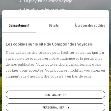
La playlist de votre voyage
Les plus belles réserves
géolocalisées
L’album souvenirs à composer
Consentement
Détails
À propos des cookies
vous-même
Les cookies sur le site de Comptoir des Voyages
DÉCOUVRIR LUCIOLE
Nous utilisons des cookies pour faciliter votre navigation
sur notre site et mesurer notre audience et la pertinence
de nos publicités. Vous pouvez choisir maintenant quels
cookies vous acceptez. Vous pourrez modifier vos choix en
cliquant sur « gestion des cookies » en bas de page.
TOUT ACCEPTER
PERSONNALISER