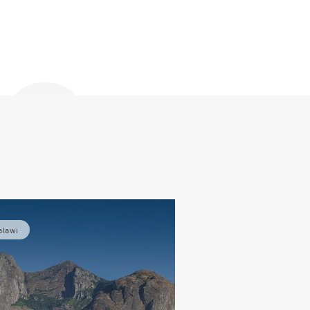
de
alawi