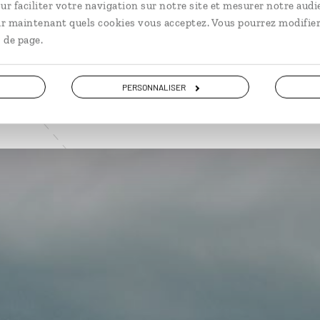
ur faciliter votre navigation sur notre site et mesurer notre audi
VOIR NOS 5 IDÉES DE VOYAGE AU MALAWI
ir maintenant quels cookies vous acceptez. Vous pourrez modifier
 de page.
PERSONNALISER