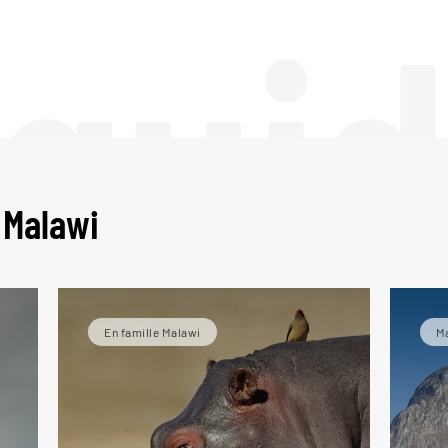
 gui
 Malawi
En famille Malawi
M