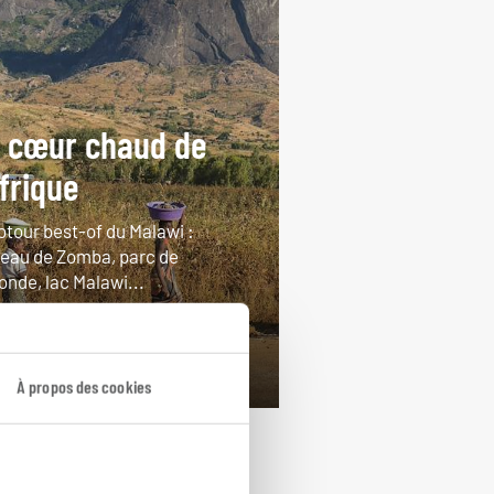
 cœur chaud de
Afrique
otour best-of du Malawi :
teau de Zomba, parc de
onde, lac Malawi...
ours / 8 nuits
rtir de 3700€
À propos des cookies