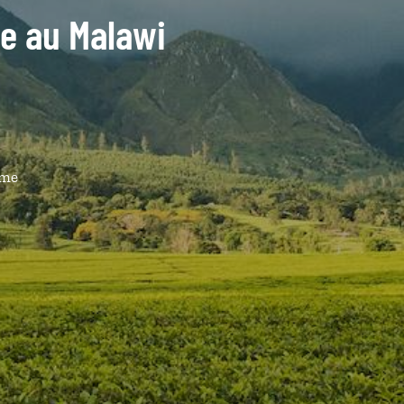
de au Malawi
ême