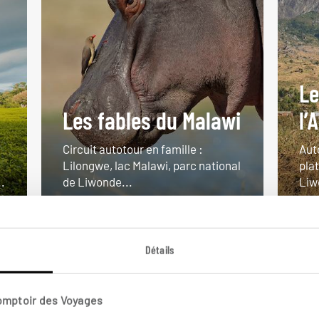
Le
Les fables du Malawi
l’
Circuit autotour en famille :
Aut
Lilongwe, lac Malawi, parc national
pla
.
de Liwonde...
Liw
14 jours / 11 nuits
11 j
à partir de 3250€
à pa
Détails
Comptoir des Voyages