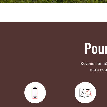
Pou
Soyons honnêt
mais nou