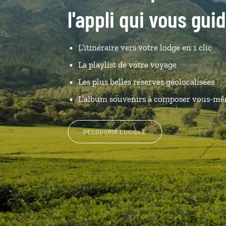
l'appli qui vous gui
L’itinéraire vers votre lodge en 1 clic
La playlist de votre voyage
Les plus belles réserves géolocalisées
L’album souvenirs à composer vous-m
DÉCOUVRIR LUCIOLE