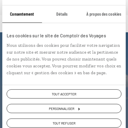
Consentement
Détails
À propos des cookies
Les cookies sur le site de Comptoir des Voyages
Nous utilisons des cookies pour faciliter votre navigation
Luciole,
sur notre site et mesurer notre audience et la pertinence
de nos publicités. Vous pouvez choisir maintenant quels
l'appli qui vous guide à Malte
cookies vous acceptez. Vous pourrez modifier vos choix en
cliquant sur « gestion des cookies » en bas de page.
L’itinéraire vers votre maison
d'hôtes en 1 clic
Notre sélection de cafés et
TOUT ACCEPTER
pastizzerias
Les plus belles criques
PERSONNALISER
géolocalisées
TOUT REFUSER
L'album souvenirs à composer