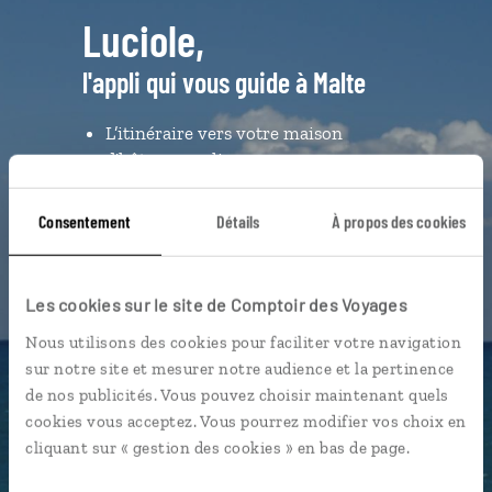
Luciole,
l'appli qui vous guide à Malte
L’itinéraire vers votre maison
d'hôtes en 1 clic
Notre sélection de cafés et
Consentement
Détails
À propos des cookies
pastizzerias
Les plus belles criques
géolocalisées
Les cookies sur le site de Comptoir des Voyages
L'album souvenirs à composer
Nous utilisons des cookies pour faciliter votre navigation
vous-même
sur notre site et mesurer notre audience et la pertinence
de nos publicités. Vous pouvez choisir maintenant quels
cookies vous acceptez. Vous pourrez modifier vos choix en
DÉCOUVRIR LUCIOLE
cliquant sur « gestion des cookies » en bas de page.