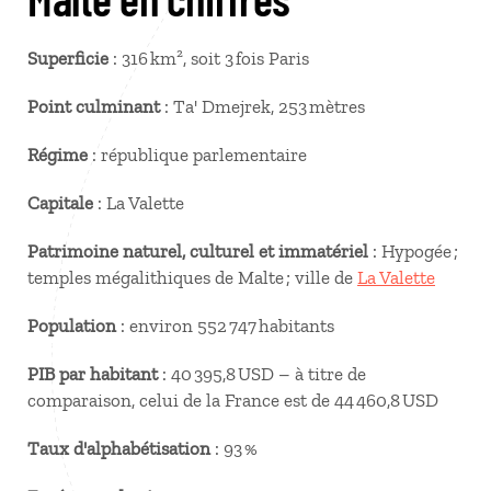
Superficie
: 316 km², soit 3 fois Paris
Point culminant
: Ta' Dmejrek, 253 mètres
Régime
: république parlementaire
Capitale
: La Valette
Patrimoine naturel, culturel et immatériel
: Hypogée ;
temples mégalithiques de Malte ; ville de
La Valette
Population
: environ 552 747 habitants
PIB par habitant
: 40 395,8 USD – à titre de
comparaison, celui de la France est de 44 460,8 USD
Taux d'alphabétisation
: 93 %