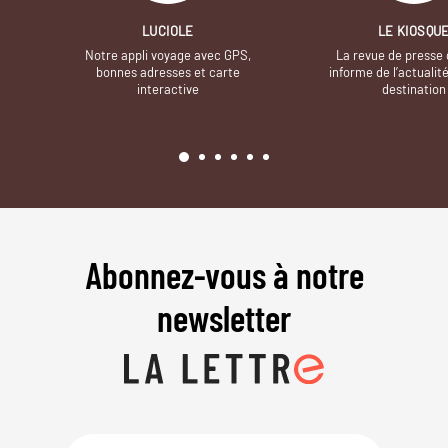
LUCIOLE
LE KIOSQU
Notre appli voyage avec GPS,
La revue de presse 
bonnes adresses et carte
informe de l’actualit
interactive
destination
Abonnez-vous à notre
newsletter