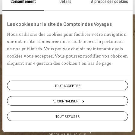
Consentement
Détails
À propos des cookies
Les cookies sur le site de Comptoir des Voyages
Luciole,
Nous utilisons des cookies pour faciliter votre navigation
sur notre site et mesurer notre audience et la pertinence
l'appli qui vous guide en Namibie
de nos publicités. Vous pouvez choisir maintenant quels
cookies vous acceptez. Vous pourrez modifier vos choix en
L’itinéraire vers votre
skybed
en 1
cliquant sur « gestion des cookies » en bas de page.
clic
Notre sélection de bonnes adresses
TOUT ACCEPTER
Les plus beaux parcs animaliers
géolocalisés
PERSONNALISER
L’album souvenirs à composer
vous-même
TOUT REFUSER
DÉCOUVRIR LUCIOLE