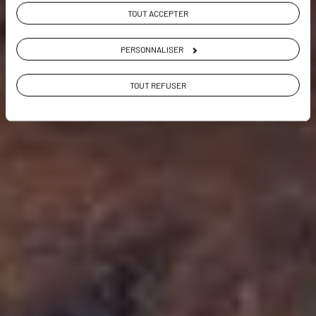
TOUT ACCEPTER
PERSONNALISER
VOIR LA GALERIE PHOTOS
TOUT REFUSER