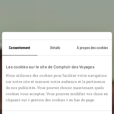
Consentement
Détails
À propos des cookies
Namibie infinie
Les cookies sur le site de Comptoir des Voyages
Tour complet de la Namibie : Etosha, Damaraland,
Nous utilisons des cookies pour faciliter votre navigation
désert du Kalahari...
sur notre site et mesurer notre audience et la pertinence
de nos publicités. Vous pouvez choisir maintenant quels
Grands espaces
cookies vous acceptez. Vous pourrez modifier vos choix en
cliquant sur « gestion des cookies » en bas de page.
Voir les 116 avis sur les voyages en Namibie