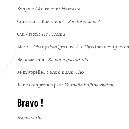
Bonjour / Au revoir :
Namaste
Comment allez-vous ? :
San tché tcha ?
Oui / Non :
Ho
/
Hoïna
Merci :
Dhanyabad
(peu usité) /
Hass
(beaucoup moin
Excusez-moi :
Kshama garnuhola
Je m’appelle… :
Mero naam... ho
Je ne comprends pas :
Yo maile bujhna sakina
Bravo !
Sagarmatha