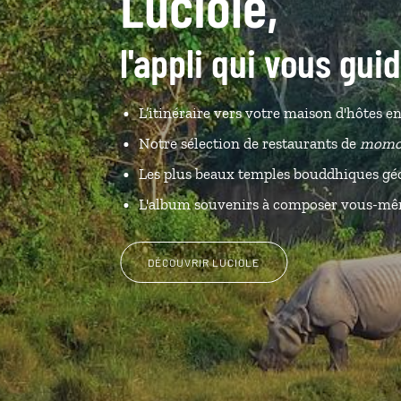
Luciole,
l'appli qui vous gui
L’itinéraire vers votre maison d'hôtes en
Notre sélection de restaurants de
momo
Les plus beaux temples bouddhiques géo
L'album souvenirs à composer vous-m
DÉCOUVRIR LUCIOLE