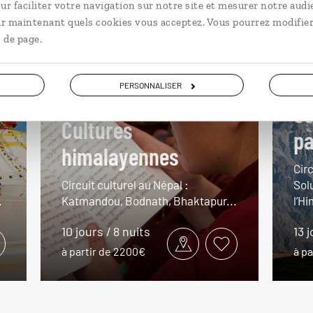
ur faciliter votre navigation sur notre site et mesurer notre audi
ir maintenant quels cookies vous acceptez. Vous pourrez modifier
 de page.
PERSONNALISER
So
Cultures
pa
himalayennes
Circ
Circuit culturel au Népal :
Sol
.
Katmandou, Bodnath, Bhaktapur...
l’H
10 jours / 8 nuits
13 j
à partir de 2200€
à pa