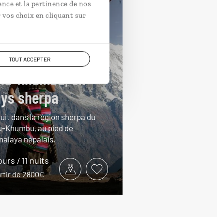
ence et la pertinence de nos
 vos choix en cliquant sur
TOUT ACCEPTER
lu-Khumbu, en
ys sherpa
uit dans la région sherpa du
u-Khumbu, au pied de
imalaya népalais.
ours / 11 nuits
rtir de 2800€