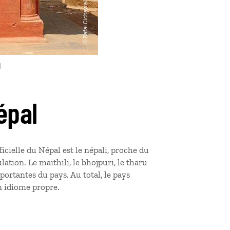
l
épal
icielle du Népal est le népali, proche du
tion. Le maithili, le bhojpuri, le tharu
portantes du pays. Au total, le pays
on idiome propre.