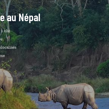
de au Népal
 1 clic
s
localisés
ême