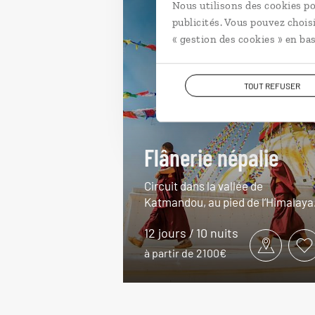
Nous utilisons des cookies po
publicités. Vous pouvez chois
« gestion des cookies » en bas
TOUT REFUSER
Flânerie népalie
Circuit dans la vallée de
Katmandou, au pied de l’Himalaya
12 jours / 10 nuits
à partir de 2100€