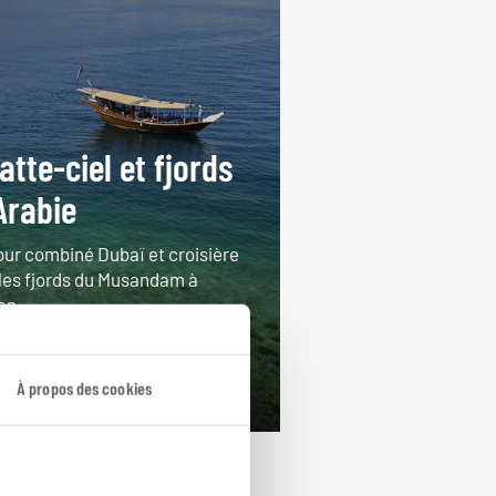
atte-ciel et fjords
Arabie
our combiné Dubaï et croisière
 les fjords du Musandam à
an.
ours / 6 nuits
rtir de 2840€
À propos des cookies