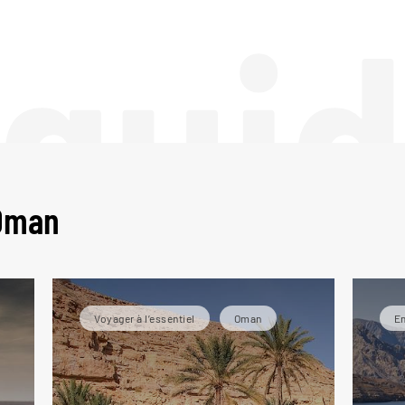
 gui
 Oman
Voyager à l’essentiel
Oman
Em