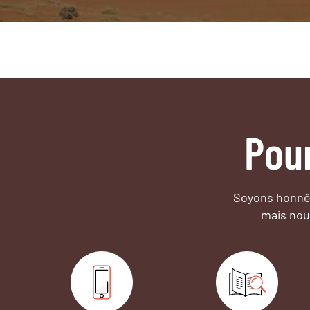
Pou
Soyons honnêt
mais nou