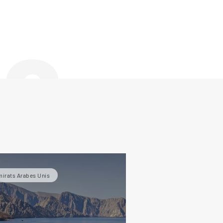
de
irats Arabes Unis