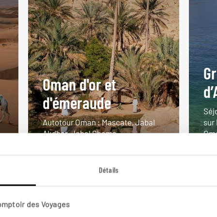
Gr
Oman d'or et
d’
d'émeraude
Séj
Autotour Oman : Mascate, Jabal
sur
Akdhar, Jabal Shams...
Om
11 jours / 9 nuits
8 j
à partir de 3250€
à pa
Détails
Comptoir des Voyages