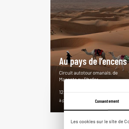
Au pays de l’encens
Circuit autotour omanais, de
Mascate au Dhofar.
12 jours / 10 nuits
à partir de 4200€
Consentement
Les cookies sur le site de 