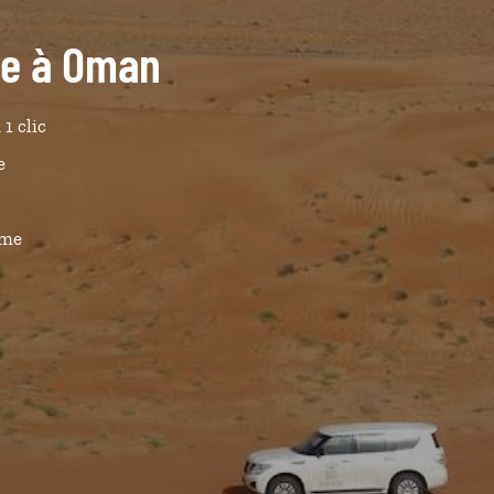
ide à Oman
 1 clic
e
ême