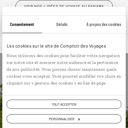
VOIR NOS 4 IDÉES DE VOYAGE AU PANAMA
Consentement
Détails
À propos des cookies
Les cookies sur le site de Comptoir des Voyages
Nous utilisons des cookies pour faciliter votre navigation
sur notre site et mesurer notre audience et la pertinence
Luciole,
de nos publicités. Vous pouvez choisir maintenant quels
cookies vous acceptez. Vous pourrez modifier vos choix en
l'appli qui vous guide au Panama
cliquant sur « gestion des cookies » en bas de page.
L’itinéraire vers votre lodge en 1
clic
TOUT ACCEPTER
Une utilisation gratuite, hors
connexion Internet
PERSONNALISER