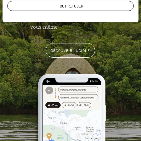
Les plus beaux spots de snorkeling
TOUT REFUSER
géolocalisés
L'album souvenirs à composer
vous-même
DÉCOUVRIR LUCIOLE