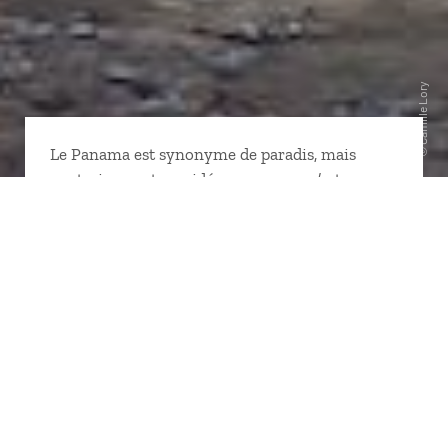
Le Panama est synonyme de paradis, mais
contrairement aux idées reçues, ce n’est pas
seulement un Eden fiscal ! Cerné par deux
continents et deux océans, c’est le pays
d’Amérique centrale abritant la plus grande
concentration d’espèces animales et végétales.
Ses paysages sont à l’image de cette diversité,
entre atolls coralliens posés sur une mer
translucide, jungle tropicale épaisse et
mégalopole tourbillonnante, sans oublier les
Panaméens, peuple bigarré, festif, d’une
gentillesse irrésistible…