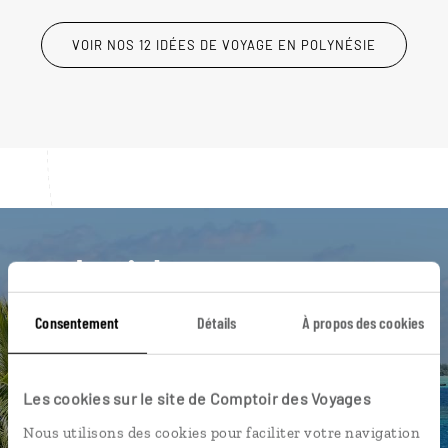
VOIR NOS 12 IDÉES DE VOYAGE EN POLYNÉSIE
Luciole,
l'appli qui vous guide en
Consentement
Détails
À propos des cookies
Polynésie
L’itinéraire vers votre bungalow
Les cookies sur le site de Comptoir des Voyages
en 1 clic
Nous utilisons des cookies pour faciliter votre navigation
Notre sélection de roulottes