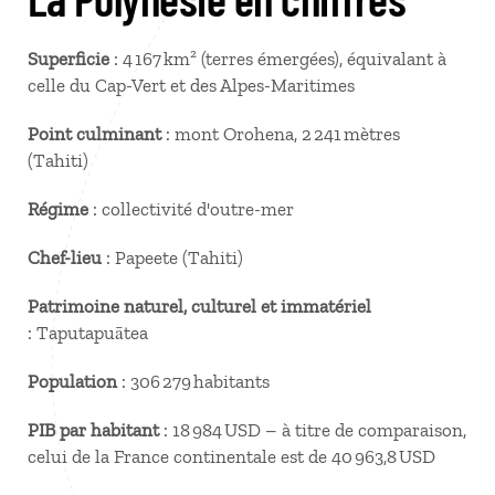
Superficie
: 4 167 km² (terres émergées), équivalant à
celle du Cap-Vert et des Alpes-Maritimes
Point culminant
: mont Orohena, 2 241 mètres
(Tahiti)
Régime
: collectivité d'outre-mer
Chef-lieu
: Papeete (Tahiti)
Patrimoine naturel, culturel et immatériel
: Taputapuātea
Population
: 306 279 habitants
PIB par habitant
: 18 984 USD – à titre de comparaison,
celui de la France continentale est de 40 963,8 USD