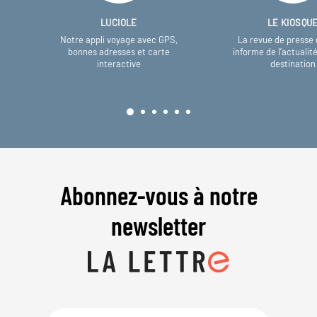
LUCIOLE
LE KIOSQU
Notre appli voyage avec GPS,
La revue de presse 
bonnes adresses et carte
informe de l’actualit
interactive
destination
Abonnez-vous à notre
newsletter