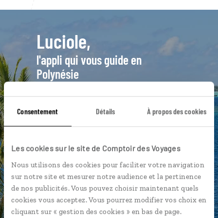
Luciole,
l'appli qui vous guide en
Polynésie
L’itinéraire vers votre bungalow
en 1 clic
Consentement
Détails
À propos des cookies
Notre sélection de roulottes
Les plus beaux spots de snokeling
Les cookies sur le site de Comptoir des Voyages
géolocalisés
Nous utilisons des cookies pour faciliter votre navigation
L'album souvenirs à composer
sur notre site et mesurer notre audience et la pertinence
vous-même
de nos publicités. Vous pouvez choisir maintenant quels
cookies vous acceptez. Vous pourrez modifier vos choix en
cliquant sur « gestion des cookies » en bas de page.
DÉCOUVRIR LUCIOLE