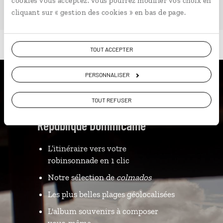
cookies vous acceptez. Vous pourrez modifier vos choix en
cliquant sur « gestion des cookies » en bas de page.
TOUT ACCEPTER
PERSONNALISER
Luciole,
TOUT REFUSER
l'appli qui vous guide en
République Dominicaine
L’itinéraire vers votre
robinsonnade en 1 clic
Notre sélection de
colmados
Les plus belles plages géolocalisées
L'album souvenirs à composer
vous-même