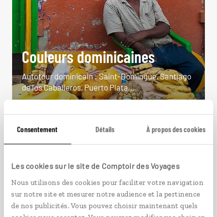
Couleurs dominicaines
Autotour dominicain : Saint-Domingue, Santiago
de los Caballeros, Puerto Plata…
11 jours / 9 nuits
à partir de 3100€
Consentement
Détails
À propos des cookies
Les cookies sur le site de Comptoir des Voyages
Nous utilisons des cookies pour faciliter votre navigation
VOIR NOS 5 IDÉES DE VOYAGE EN RÉPUBLIQUE
sur notre site et mesurer notre audience et la pertinence
DOMINICAINE
de nos publicités. Vous pouvez choisir maintenant quels