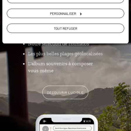
l'appli qui vous guide en
République Dominicaine
PERSONNALISER
L’itinéraire vers votre
TOUT REFUSER
robinsonnade en 1 clic
Notre sélection de
colmados
Les plus belles plages géolocalisées
L'album souvenirs à composer
vous-même
DÉCOUVRIR LUCIOLE