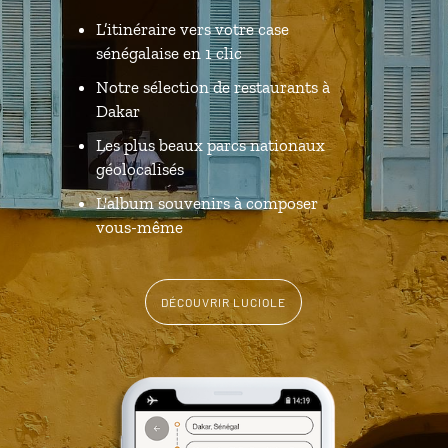
L’itinéraire vers votre case
sénégalaise en 1 clic
Notre sélection de restaurants à
Dakar
Les plus beaux parcs nationaux
géolocalisés
L'album souvenirs à composer
vous-même
DÉCOUVRIR LUCIOLE