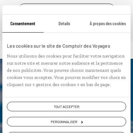
VOIR NOS 9 IDÉES DE VOYAGE EN SICILE
Consentement
Détails
À propos des cookies
Les cookies sur le site de Comptoir des Voyages
Nous utilisons des cookies pour faciliter votre navigation
sur notre site et mesurer notre audience et la pertinence
de nos publicités. Vous pouvez choisir maintenant quels
Luciole,
cookies vous acceptez. Vous pourrez modifier vos choix en
cliquant sur « gestion des cookies » en bas de page.
l'appli qui vous guide en Sicile
L’itinéraire vers votre
TOUT ACCEPTER
agritourisme en 1 clic
Notre sélection de
trattorias
PERSONNALISER
Les plus beaux sites