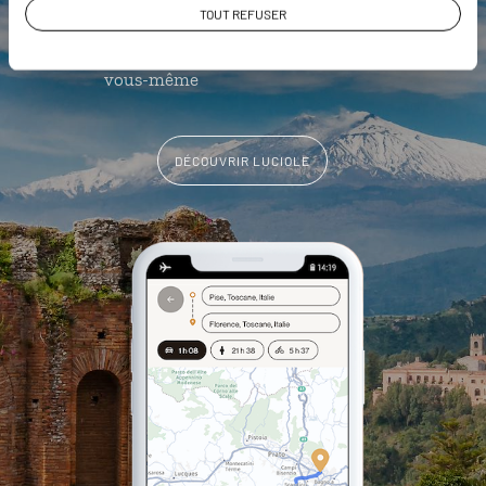
archéologiques géolocalisés
TOUT REFUSER
L'album souvenirs à composer
vous-même
DÉCOUVRIR LUCIOLE