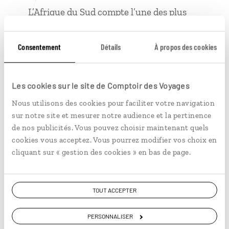
L’Afrique du Sud compte l’une des plus
grandes communautés indiennes au
monde, en dehors de l’Inde, et
Consentement
Détails
À propos des cookies
comprendre à quel point cette présence
influence la culture, la cuisine et même la
musique du pays.
Les cookies sur le site de Comptoir des Voyages
Les Sud-Africains adorent
braaier
! C
e
Nous utilisons des cookies pour faciliter votre navigation
n’est pas juste un barbecue mais une
sur notre site et mesurer notre audience et la pertinence
véritable institution.
de nos publicités. Vous pouvez choisir maintenant quels
cookies vous acceptez. Vous pourrez modifier vos choix en
cliquant sur « gestion des cookies » en bas de page.
1 grand moment de solitude
TOUT ACCEPTER
Mon premier jour de
road trip
: seule,
avec une voiture manuelle, le volant à
PERSONNALISER