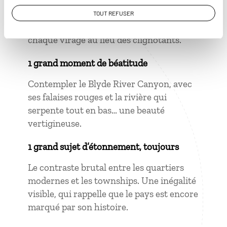
droite, la conduite à gauche. Mon cerveau
criait "gauche !", mes réflexes disaient
TOUT REFUSER
"droite !" Résultat : les essuie-glaces à
chaque virage au lieu des clignotants.
1 grand moment de béatitude
Contempler le Blyde River Canyon, avec
ses falaises rouges et la rivière qui
serpente tout en bas… une beauté
vertigineuse.
1 grand sujet d’étonnement, toujours
Le contraste brutal entre les quartiers
modernes et les townships. Une inégalité
visible, qui rappelle que le pays est encore
marqué par son histoire.