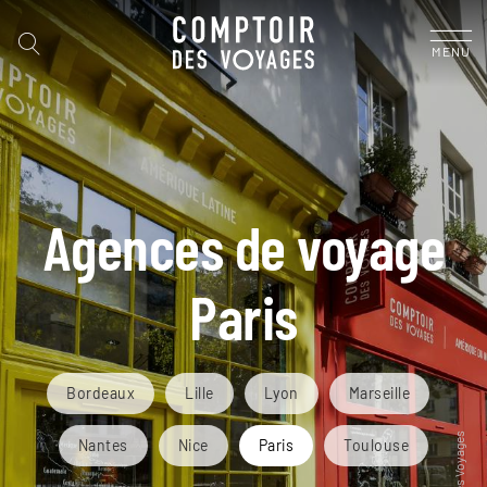
MENU
Agences de voyage
Paris
Bordeaux
Lille
Lyon
Marseille
Nantes
Nice
Paris
Toulouse