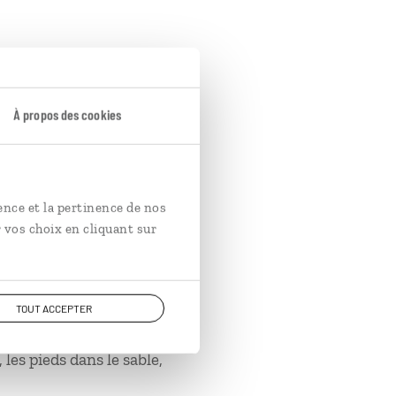
oleil !
À propos des cookies
res et de traditions.
ence et la pertinence de nos
 vos choix en cliquant sur
quinze minutes,
TOUT ACCEPTER
les pieds dans le sable,