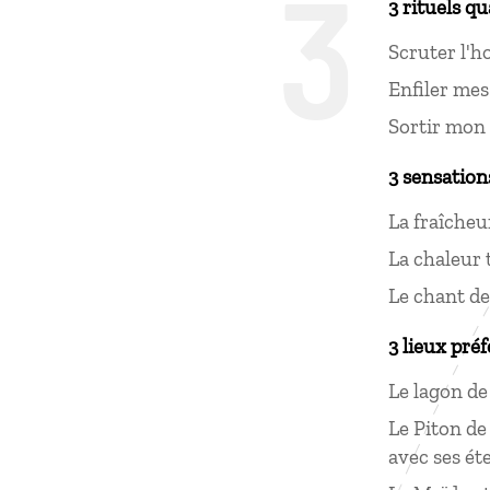
3
3 rituels q
Scruter l'h
Enfiler mes
Sortir mon 
3 sensation
La fraîcheu
La chaleur t
Le chant d
3 lieux préf
Le lagon de
Le Piton de
avec ses ét