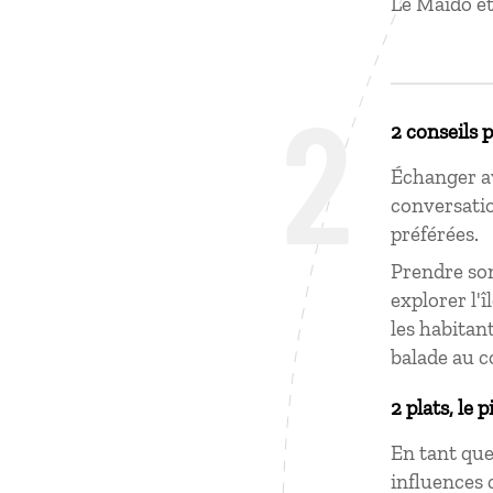
Le Maïdo et
2
2 conseils 
Échanger av
conversatio
préférées.
Prendre son
explorer l'
les habitan
balade au c
2 plats, le p
En tant que
influences 