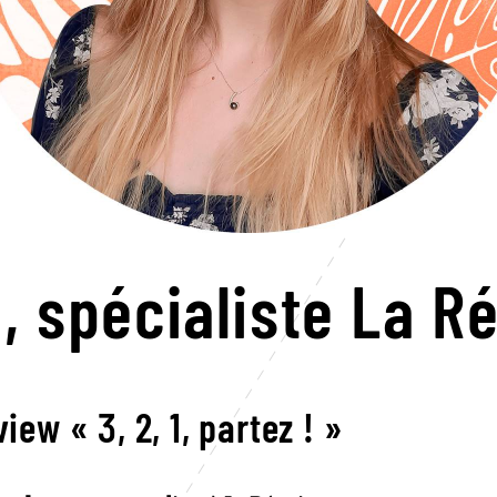
e,
spécialiste La R
view « 3, 2, 1, partez ! »