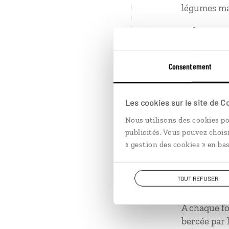
légumes mar
2 choses ap
Toujours se
Consentement
L'ouverture
Les cookies sur le site de 
1
Nous utilisons des cookies po
1 grand mo
publicités. Vous pouvez chois
« gestion des cookies » en bas
Le jour où 
m'empêchant
TOUT REFUSER
1 grand mo
À chaque foi
bercée par 