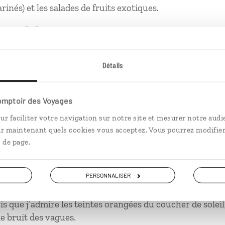
inés) et les salades de fruits exotiques.
prises là-bas
 préparer aux surprises météorologiques, même sous le s
Détails
 d'esprit. L'île de La Réunion est un
melting-pot
de cultu
Comptoir des Voyages
ur faciliter votre navigation sur notre site et mesurer notre audi
ment de solitude
ir maintenant quels cookies vous acceptez. Vous pourrez modifier
 de page.
un épais brouillard a enveloppé le volcan en seulement 
 de prendre la photo que j'avais prévue.
PERSONNALISER
ment de béatitude
s que j’admire les teintes orangées du coucher de soleil, 
le bruit des vagues.