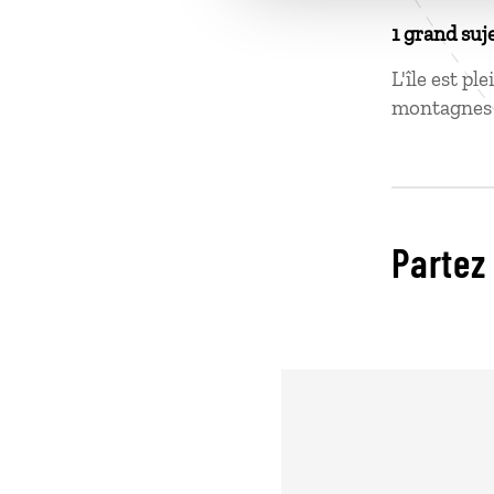
1 grand suj
L'île est pl
montagnes e
Partez 