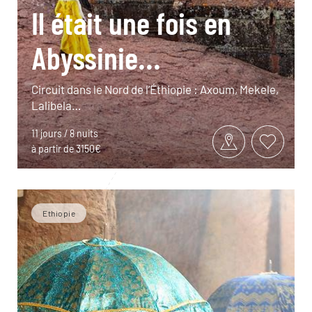
Il était une fois en
Abyssinie...
Circuit dans le Nord de l’Éthiopie : Axoum, Mekele,
Lalibela…
11 jours / 8 nuits
à partir de 3150€
Ethiopie