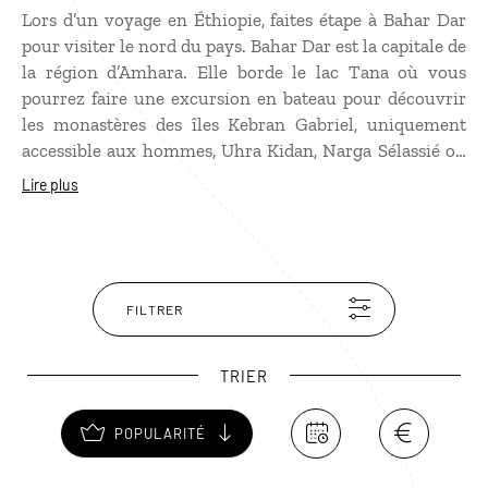
Lors d’un voyage en Éthiopie, faites étape à Bahar Dar
pour visiter le nord du pays. Bahar Dar est la capitale de
la région d’Amhara. Elle borde le lac Tana où vous
pourrez faire une excursion en bateau pour découvrir
les monastères des îles Kebran Gabriel, uniquement
accessible aux hommes, Uhra Kidan, Narga Sélassié ou
Tana Qirqos. À une trentaine de kilomètres au sud de
Lire plus
Bahar Dar, les chutes du Nil Bleu (Tissisat) vous
accueillent dans un pittoresque paysage de basses
montagnes. Si la construction d’un barrage
hydraulique régule désormais le débit de l’eau, la chute
de 45 mètres reste néanmoins spectaculaire. Un
FILTRER
passage près de ces chutes vous donnera l’occasion de
découvrir le peuple weyto et ses bateaux en roseau.
TRIER
POPULARITÉ