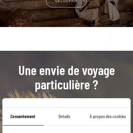
DÉCOUVRIR
Une envie de voyage
particulière ?
Abyssinie
Axoum
Gondar
Lalibela
Consentement
Détails
À propos des cookies
Mont Entoto
Addis Abeba
Bahar Dar
Lac Tana
Nil Bleu
Région du Tigré