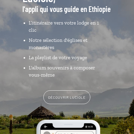
l'appli qui vous guide en Ethiopie
L’itinéraire vers votre lodge en 1
clic
Notre sélection d'églises et
monastères
La playlist de votre voyage
L'album souvenirs à composer
vous-même
DÉCOUVRIR LUCIOLE