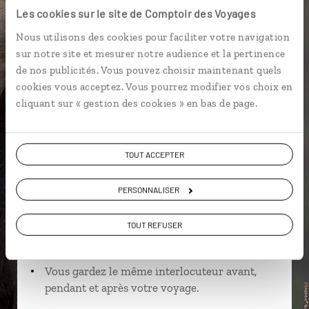
Les cookies sur le site de Comptoir des Voyages
Nous utilisons des cookies pour faciliter votre navigation
sur notre site et mesurer notre audience et la pertinence
Cynthia,
de nos publicités. Vous pouvez choisir maintenant quels
spécialiste Ethiopie
cookies vous acceptez. Vous pourrez modifier vos choix en
Lire son interview
cliquant sur « gestion des cookies » en bas de page.
Suivez vos envies et demandez conseils à nos
spécialistes
TOUT ACCEPTER
Ils sauront organiser votre itinéraire au plus
près de vos envies et de la réalité du pays.
PERSONNALISER
Échangez en face à face ou depuis nos studios
TOUT REFUSER
connectés en agence, mais aussi par email ou
téléphone.
Vous gardez le même interlocuteur avant,
pendant et après votre voyage.