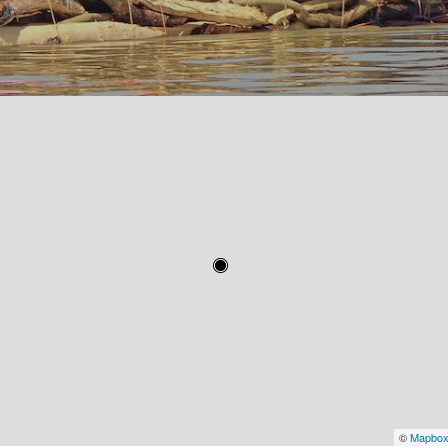
©
Mapbo