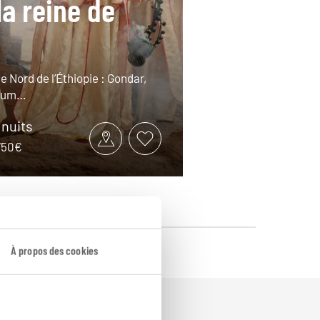
la reine de
le Nord de l’Éthiopie : Gondar,
xoum…
 nuits
2750€
À propos des cookies