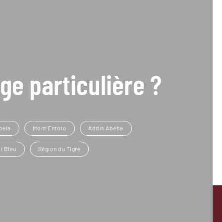
ge particulière ?
bela
Mont Entoto
Addis Abeba
il Bleu
Région du Tigré