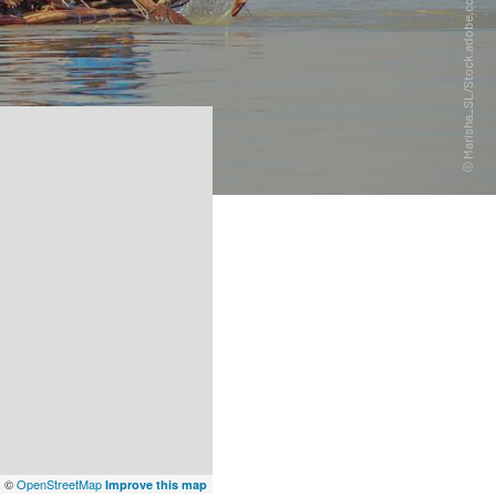
x
©
OpenStreetMap
Improve this map