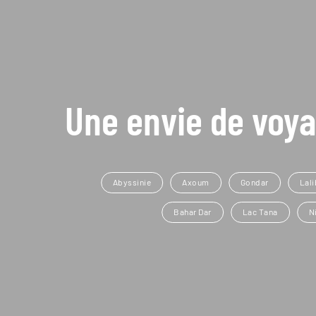
Une envie de voya
Abyssinie
Axoum
Gondar
Lali
Bahar Dar
Lac Tana
N