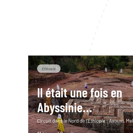
Ethiopie
Il était une fois en
Abyssinie...
Circuit dans le Nord de l’Éthiopie : Axoum, M