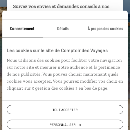
Suivez vos envies et demandez conseils à nos
spécialistes
Ils sauront organiser votre itinéraire au plus
Consentement
Détails
À propos des cookies
près de vos envies et de la réalité du pays.
Échangez en face à face ou depuis nos studios
connectés en agence, mais aussi par email ou
Les cookies sur le site de Comptoir des Voyages
téléphone.
Nous utilisons des cookies pour faciliter votre navigation
Vous gardez le même interlocuteur avant,
sur notre site et mesurer notre audience et la pertinence
pendant et après votre voyage.
de nos publicités. Vous pouvez choisir maintenant quels
cookies vous acceptez. Vous pourrez modifier vos choix en
cliquant sur « gestion des cookies » en bas de page.
DEMANDER UN DEVIS
TOUT ACCEPTER
ou
PERSONNALISER
Construisez votre voyage avec un spécialiste Espagne