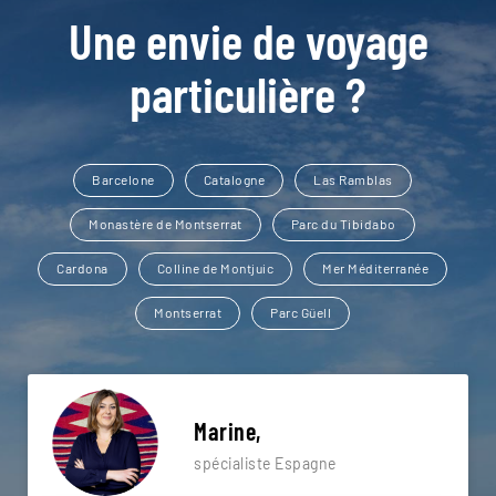
Une envie de voyage
particulière ?
Barcelone
Catalogne
Las Ramblas
Monastère de Montserrat
Parc du Tibidabo
Cardona
Colline de Montjuic
Mer Méditerranée
Montserrat
Parc Güell
Marine,
spécialiste Espagne