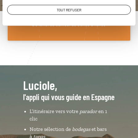
01 85 08 10 48
TOUT REFUSER
Du lundi au samedi de 09h30 à 18h30
Luciole,
l'appli qui vous guide en Espagne
L’itinéraire vers votre
parador
en 1
clic
Notre sélection de
bodegas
et bars
à
tapas