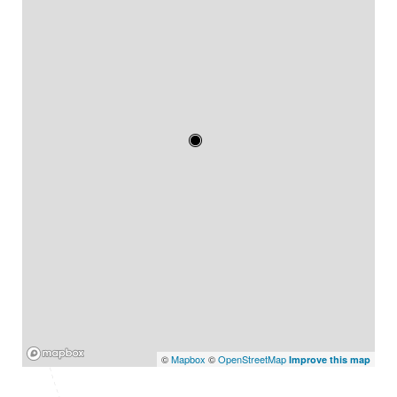
Mapbox
©
Mapbox
©
OpenStreetMap
Improve this map