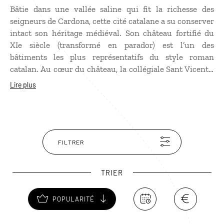
Bâtie dans une vallée saline qui fit la richesse des
seigneurs de Cardona, cette cité catalane a su conserver
intact son héritage médiéval. Son château fortifié du
XIe siècle (transformé en parador) est l’un des
bâtiments les plus représentatifs du style roman
catalan. Au cœur du château, la collégiale Sant Vicente,
impressionne par sa nef centrale de près de 20 m de
Lire plus
haut. Au cours de votre visite, baladez-vous dans le
centre de Cardona, en empruntant les ruelles voûtées
vers la place du marché, en vous arrêtant à l’église
gothique Saint Michel. À proximité de la ville, ne
manquez pas la montagne de sel, un énorme gisement
FILTRER
de sel gemme exploité depuis l'Antiquité.
TRIER
POPULARITÉ