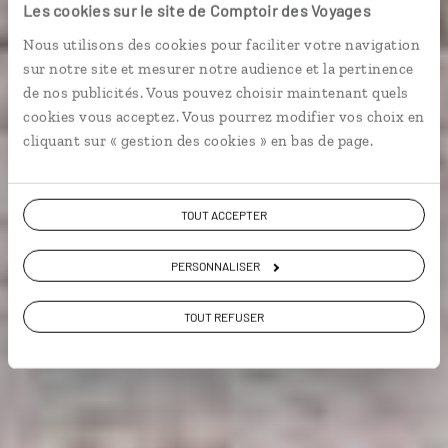
Les cookies sur le site de Comptoir des Voyages
Week-end à Barcelone et sa région : parc Güell,
Nous utilisons des cookies pour faciliter votre navigation
Cardona, Montserrat.
sur notre site et mesurer notre audience et la pertinence
de nos publicités. Vous pouvez choisir maintenant quels
Vie locale
cookies vous acceptez. Vous pourrez modifier vos choix en
cliquant sur « gestion des cookies » en bas de page.
Voir les 645 avis sur les voyages en Espagne
TOUT ACCEPTER
PERSONNALISER
VOIR LA GALERIE PHOTOS
TOUT REFUSER