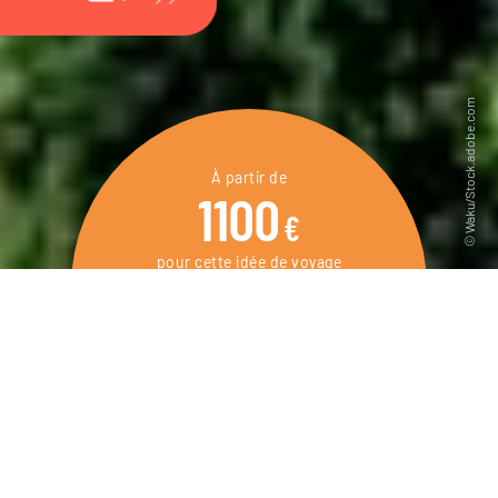
À partir de
1100
€
pour cette idée de voyage
5 jours / 4 nuits
DEMANDER UN DEVIS