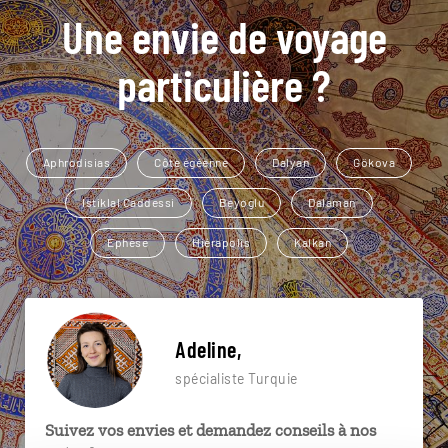
Une envie de voyage
particulière ?
Aphrodisias
Côte égéenne
Dalyan
Gökova
Istiklal Caddessi
Beyoglu
Dalaman
Ephèse
Hiérapolis
Kalkan
Adeline,
spécialiste Turquie
Suivez vos envies et demandez conseils à nos