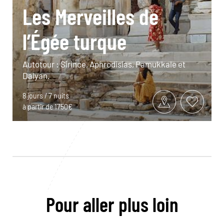
Les Merveilles de
l’Égée turque
Autotour : Sirince, Aphrodisias, Pamukkale et
Dalyan.
8 jours / 7 nuits
à partir de 1750€
Pour aller plus loin