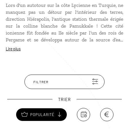
Lors d'un autotour sur la côte Lycienne en Turquie, ne
manquez pas un détour par l'intérieur des terres,
direction Hiérapolis, l'antique station thermale érigée
sur la colline blanche de Pamukkale ! Cette cité
ionienne fût fondée au IIe siècle par l’un des rois de
Pergame et se développa autour de la source d’eau
chaude miraculeuse, aux spectaculaires concrétions
Lire plus
calcaires. Même Cléopâtre barbota dans la piscine à 36°
pétillante par endroits et qui porte aujourd'hui son
nom ! Fous de bains, les Romains en firent une ville
prospère jusqu’à l’époque byzantine. Le site subit
plusieurs tremblements de terre. Parcourez sa
FILTRER
nécropole, à pied ou à dos de chameau. Visitez son
Musée archéologique. Admirez la porte de Domitien,
TRIER
un arc de triomphe érigé en l’an 82 en l’honneur de cet
empereur. Assistez à un spectacle dans le théâtre qui
POPULARITÉ
complète cet ensemble inscrit au patimoine mondial de
l'Unesco.