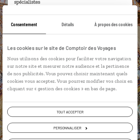
spécialistes
Ils sauront organiser votre itinéraire au plus
près de vos envies et de la réalité du pays.
Consentement
Détails
À propos des cookies
Échangez en face à face ou depuis nos studios
connectés en agence, mais aussi par email ou
Les cookies sur le site de Comptoir des Voyages
téléphone.
Nous utilisons des cookies pour faciliter votre navigation
Vous gardez le même interlocuteur avant,
sur notre site et mesurer notre audience et la pertinence
pendant et après votre voyage.
de nos publicités. Vous pouvez choisir maintenant quels
cookies vous acceptez. Vous pourrez modifier vos choix en
cliquant sur « gestion des cookies » en bas de page.
DEMANDER UN DEVIS
TOUT ACCEPTER
ou
Construisez votre voyage avec un spécialiste Turquie
PERSONNALISER
01 86 95 65 54