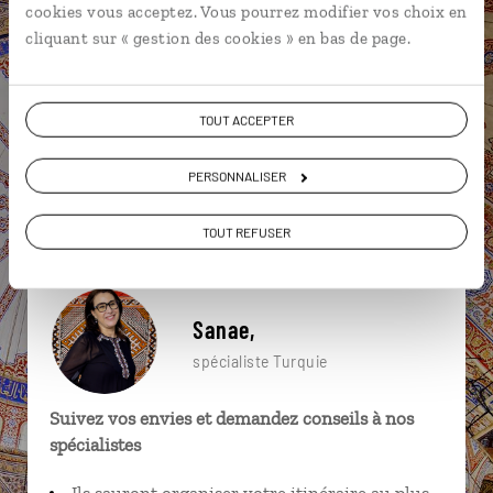
cookies vous acceptez. Vous pourrez modifier vos choix en
particulière ?
cliquant sur « gestion des cookies » en bas de page.
TOUT ACCEPTER
Aphrodisias
Côte égéenne
Dalyan
Aspendos
Canyon de l'Ihlara
Cheminées de fée
PERSONNALISER
Dalaman
Fethiye
Kalkan
Beyoglu
TOUT REFUSER
Sanae,
spécialiste Turquie
Suivez vos envies et demandez conseils à nos
spécialistes
Ils sauront organiser votre itinéraire au plus