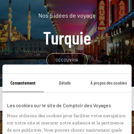
Nos 6 idées de voyage
Turquie
DÉCOUVRIR
Consentement
Détails
À propos des cookies
Les cookies sur le site de Comptoir des Voyages
Nous utilisons des cookies pour faciliter votre navigation
sur notre site et mesurer notre audience et la pertinence
Une envie de voyage
de nos publicités. Vous pouvez choisir maintenant quels