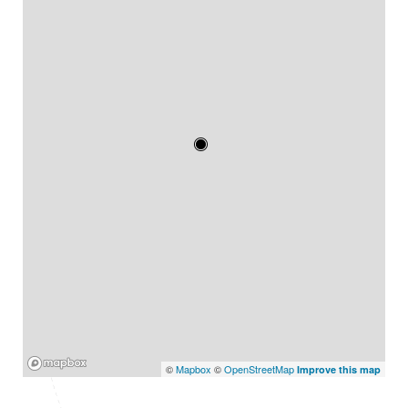
Mapbox
©
Mapbox
©
OpenStreetMap
Improve this map