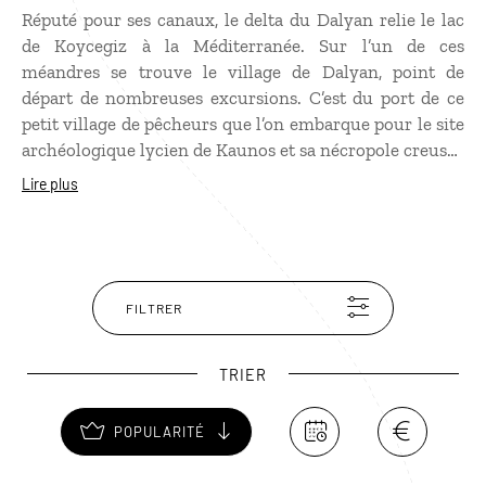
Réputé pour ses canaux, le delta du Dalyan relie le lac
de Koycegiz à la Méditerranée. Sur l’un de ces
méandres se trouve le village de Dalyan, point de
départ de nombreuses excursions. C’est du port de ce
petit village de pêcheurs que l’on embarque pour le site
archéologique lycien de Kaunos et sa nécropole creusée
dans la falaise. Entre oliviers centenaires et garrigue,
Lire plus
ces vestiges sont de toute beauté ! Les aficionados de
baignade ne seront pas déçus par la plage d’Iztuzu, une
immense plage de sable blanc de 7 km de long où
vivent les tortues de mer et les crabes bleus.
FILTRER
TRIER
POPULARITÉ