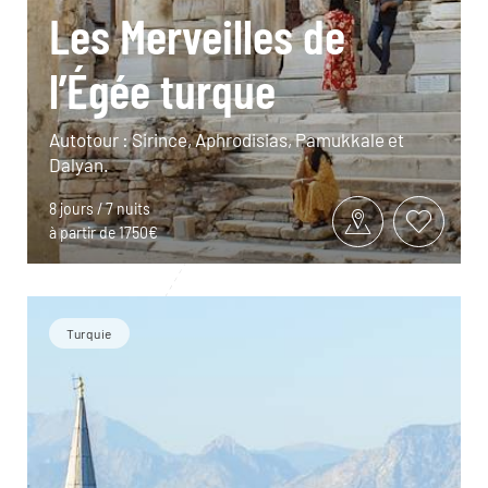
Les Merveilles de
l’Égée turque
Autotour : Sirince, Aphrodisias, Pamukkale et
Dalyan.
8 jours / 7 nuits
à partir de 1750€
Turquie