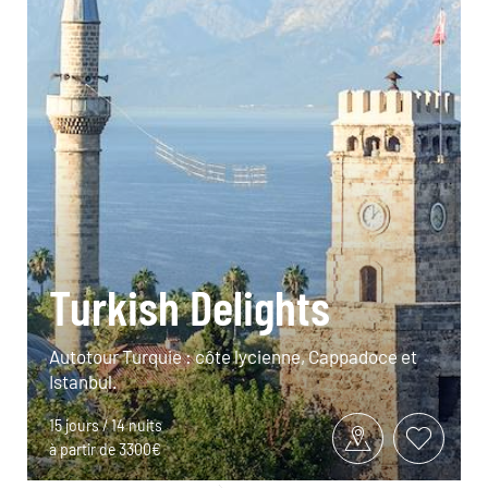
Turkish Delights
Autotour Turquie : côte lycienne, Cappadoce et
Istanbul.
15 jours / 14 nuits
à partir de 3300€