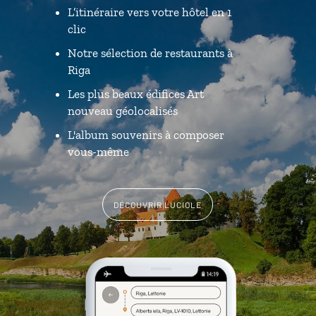
L’itinéraire vers votre hôtel en 1
clic
Notre sélection de restaurants à
Riga
Les plus beaux édifices Art
nouveau géolocalisés
L'album souvenirs à composer
vous-même
DÉCOUVRIR LUCIOLE