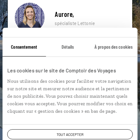
Aurore,
spécialiste Lettonie
Suivez vos envies et demandez conseils à nos
Consentement
Détails
À propos des cookies
spécialistes
Ils sauront organiser votre itinéraire au plus
près de vos envies et de la réalité du pays.
Les cookies sur le site de Comptoir des Voyages
Échangez en face à face ou depuis nos studios
Nous utilisons des cookies pour faciliter votre navigation
connectés en agence, mais aussi par email ou
sur notre site et mesurer notre audience et la pertinence
téléphone.
de nos publicités. Vous pouvez choisir maintenant quels
cookies vous acceptez. Vous pourrez modifier vos choix en
Vous gardez le même interlocuteur avant,
cliquant sur « gestion des cookies » en bas de page.
pendant et après votre voyage.
TOUT ACCEPTER