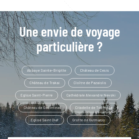
Une envie de voyage
particulière ?
Abbaye Sainte-Brigitte
Château de Cesis
Château de Trakai
Cloître de Pazaislis
Eglise Saint-Pierre
Cathédrale Alexandre Nevski
Château de Gediminas
Citadelle de Toompea
Eglise Saint Olaf
Grotte de Gutmanis