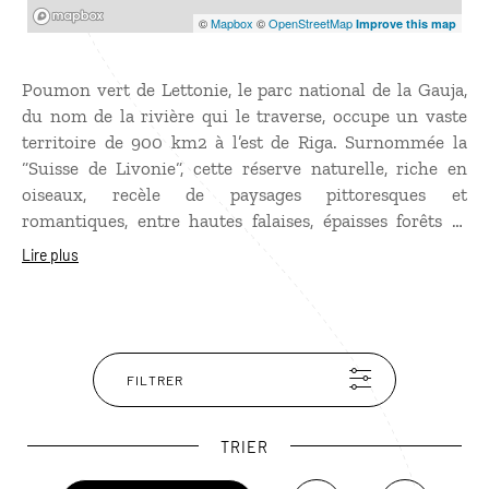
Mapbox
©
Mapbox
©
OpenStreetMap
Improve this map
Poumon vert de Lettonie, le parc national de la Gauja,
du nom de la rivière qui le traverse, occupe un vaste
territoire de 900 km2 à l’est de Riga. Surnommée la
“Suisse de Livonie“, cette réserve naturelle, riche en
oiseaux, recèle de paysages pittoresques et
romantiques, entre hautes falaises, épaisses forêts et
nombreuses cavernes, dont les fameuses grottes de
Lire plus
Gutmanis. L’histoire est également présente avec les
châteaux de Sigulda et de Turaida ainsi que le domaine
historique d’Ungurmuiza. Le parc est propice à la
randonnée, au canoë sur les eaux de la Gauja et bien sûr
aux visites culturelles.
FILTRER
TRIER