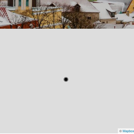
©
Mapbo