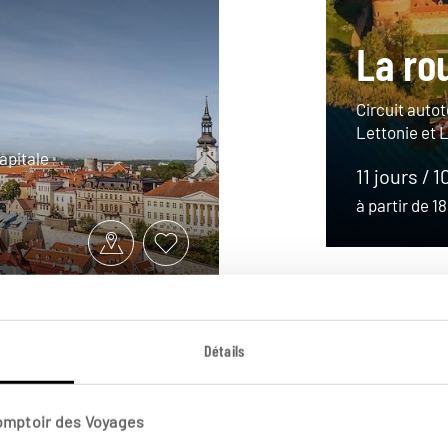
La ro
Circuit autot
Lettonie et L
apitale
11 jours / 1
à partir de 
Détails
Comptoir des Voyages