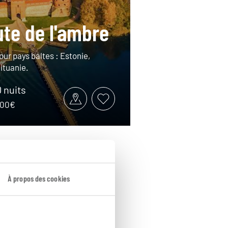
ute de l'ambre
our pays baltes : Estonie,
ituanie.
0 nuits
1800€
À propos des cookies