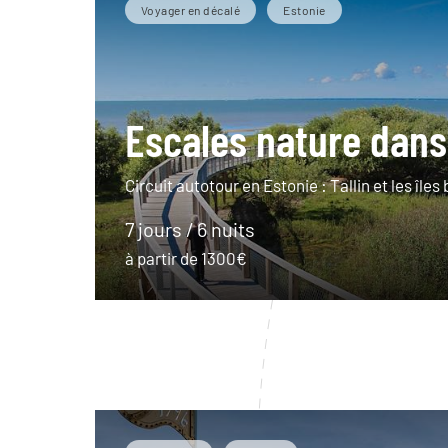
Voyager en décalé
Estonie
Escales nature dans 
Circuit autotour en Estonie : Tallin et les îles 
7 jours / 6 nuits
à partir de 1300€