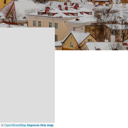
x
©
OpenStreetMap
Improve this map