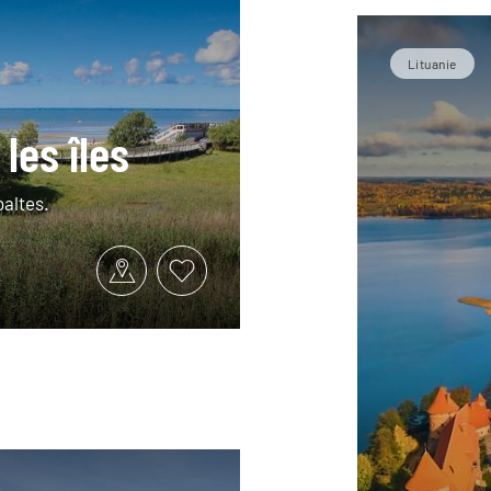
Lituanie
les îles
baltes.