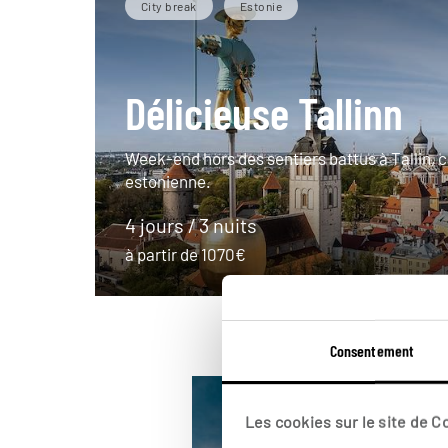
City break
Estonie
Délicieuse Tallinn
Week-end hors des sentiers battus à Tallin, c
estonienne.
4 jours / 3 nuits
à partir de 1070€
Consentement
Les cookies sur le site de 
Suède