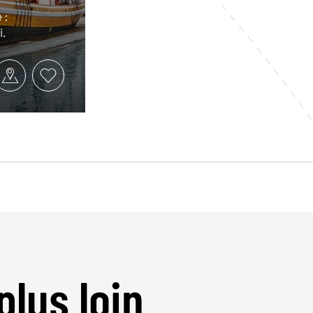
 :
i.
plus loin