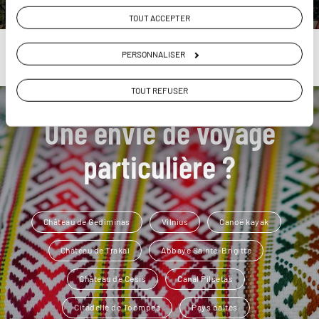
TOUT ACCEPTER
PERSONNALISER
TOUT REFUSER
Une envie de voyage
particulière ?
Château de Gediminas
Vilnius
Canoë kayak
Château de Trakai
Abbaye Sainte-Brigitte
Château de Cesis
Canal Pilsetas
Citadelle de Toompea
Pays baltes