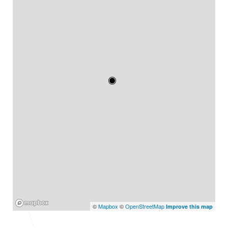
Mapbox
©
Mapbox
©
OpenStreetMap
Improve this map