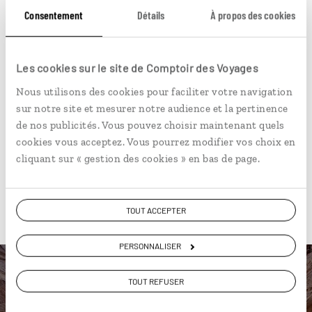
Consentement
Détails
À propos des cookies
Circuit autotour à Hégra et Pétra, merveilles
saoudienne et jordanienne.
11 jours / 10 nuits
Les cookies sur le site de Comptoir des Voyages
à partir de 6250€
Nous utilisons des cookies pour faciliter votre navigation
sur notre site et mesurer notre audience et la pertinence
de nos publicités. Vous pouvez choisir maintenant quels
cookies vous acceptez. Vous pourrez modifier vos choix en
cliquant sur « gestion des cookies » en bas de page.
Pour aller plus loin
TOUT ACCEPTER
PERSONNALISER
TOUT REFUSER