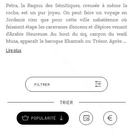
Petra, la Raqmu des Sémitiques, creusée à même la
roche, est un pur joyau. On peut faire un voyage en
Jordanie rien que pour cette ville nabatéenne où
faisaient étape les caravanes d’encens et d’épices venant
d’Arabie Heureuse. Au bout du siq, canyon du wadi
Musa, apparaît le baroque Khazneh ou Trésor. Après la
Ville Basse, où foisonnent temples et tombeaux ciselés,
Lire plus
vient le cardo romain, puis c’est la rude montée au Deir.
Mais quelle merveille et quel panorama sur la vallée du
wadi Araba et le djebel Harun ! Il faut aussi prendre le
temps d’aller voir les hauts lieux des sacrifices et El
Beida, de repérer les bétyles, les citernes et conduites
FILTRER
d’eau qui sont aussi des prouesses techniques !
TRIER
POPULARITÉ