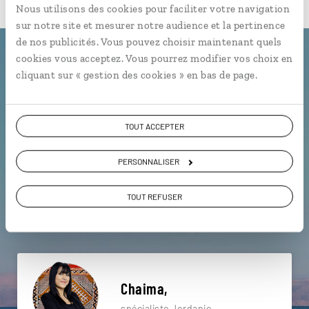
Nous utilisons des cookies pour faciliter votre navigation
sur notre site et mesurer notre audience et la pertinence
de nos publicités. Vous pouvez choisir maintenant quels
cookies vous acceptez. Vous pourrez modifier vos choix en
Une envie de voyage
cliquant sur « gestion des cookies » en bas de page.
particulière ?
TOUT ACCEPTER
Amman
Bédouins
Aqaba
Deir
PERSONNALISER
Ajlun
Désert
Al Ula
Hegra
Aqaba
TOUT REFUSER
Dana
Chaima,
spécialiste Jordanie