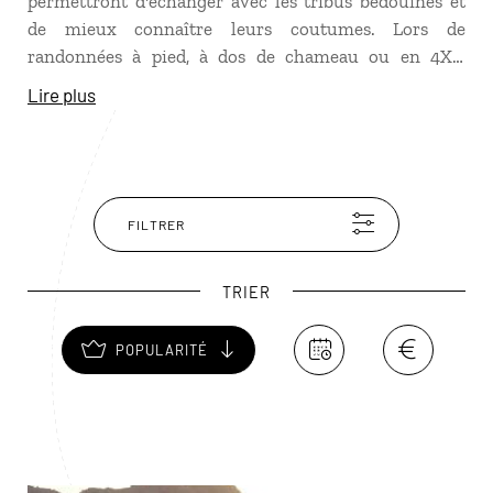
permettront d'échanger avec les tribus bédouines et
de mieux connaître leurs coutumes. Lors de
randonnées à pied, à dos de chameau ou en 4X4,
laissez-vous conter quelques histoires du temps passé
Lire plus
autour d'un thé au milieu du désert. Et le soir venu,
une veillée sous les étoiles et une nuit en bivouac
vous donneront une première expérience de la vie
bédouine.
FILTRER
TRIER
POPULARITÉ