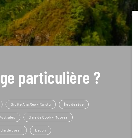
ge particulière ?
Grotte Ana A'eo - Rurutu
Îles de rêve
Australes
Baie de Cook - Moorea
din de corail
Lagon