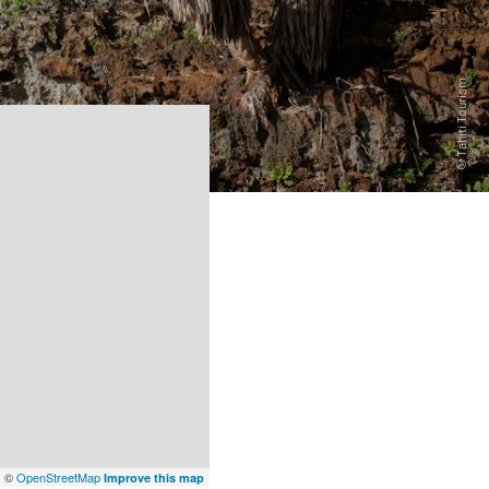
x
©
OpenStreetMap
Improve this map