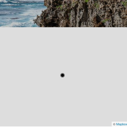
©
Mapbo