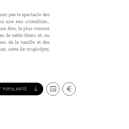
uez pas le spectacle des
ns une eau cristalline…
’Ana A’eo, la plus connue
es de sable blanc et, en
ieu de la vanille et des
t, cette île troglodyte,
POPULARITÉ