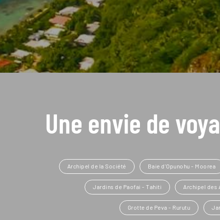
Une envie de voya
Archipel de la Société
Baie d'Opunohu - Moorea
Jardins de Paofai - Tahiti
Archipel des 
Grotte de Peva - Rurutu
Jar