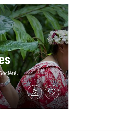
es
 Société.