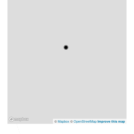
Mapbox
©
Mapbox
©
OpenStreetMap
Improve this map