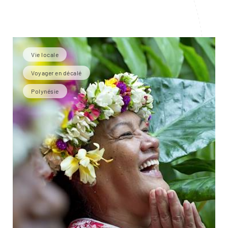
Vie locale
Voyager en décalé
Polynésie