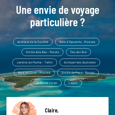
Une envie de voyage
particulière ?
Archipel de la Société
Baie d'Opunohu - Moorea
Grotte Ana A'eo - Rurutu
Îles de rêve
Jardins de Paofai - Tahiti
Archipel des Australes
Baie de Cook - Moorea
Grotte de Peva - Rurutu
Jardin de corail
Lagon
Claire,