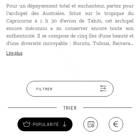
Pour un dépaysement total et enchanteur, partez pour
l'archipel des Australes. Situé sur le tropique du
Capricorne à 1 h 30 d'avion de Tahiti, cet archipel
encore méconnu a su conserver encore toute son
authenticité. Il se compose de cinq îles d'une beauté et
d'une diversité incroyable : Rurutu, Tubuai, Raivavae,
Rimatara, et RaraIti. À voir absolument, les immenses
Lire plus
falaises calcaires truffées de grottes à Rurutu, ou encore
les magnifiques lagons bordés de plages de sable blanc
de Raivavae. Partout, l'archipel est un véritable paradis
pour la plongée et le snorkeling dans les lagons
sublimes, l'observation des baleines à bosse durant l'été,
FILTRER
les randonnées à pied ou à cheval dans la nature
luxuriante.
TRIER
POPULARITÉ