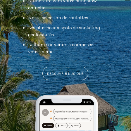
L’itinéraire vers votre bungalow
en 1 clic
Notre sélection de roulottes
Les plus beaux spots de snokeling
géolocalisés
L'album souvenirs à composer
vous-même
DÉCOUVRIR LUCIOLE