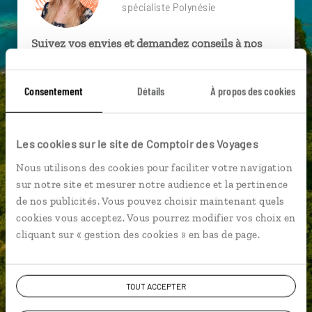
spécialiste Polynésie
Suivez vos envies et demandez conseils à nos
spécialistes
Ils sauront organiser votre itinéraire au plus
Consentement
Détails
À propos des cookies
près de vos envies et de la réalité du pays.
Échangez en face à face ou depuis nos studios
Les cookies sur le site de Comptoir des Voyages
connectés en agence, mais aussi par email ou
téléphone.
Nous utilisons des cookies pour faciliter votre navigation
sur notre site et mesurer notre audience et la pertinence
Vous gardez le même interlocuteur avant,
de nos publicités. Vous pouvez choisir maintenant quels
pendant et après votre voyage.
cookies vous acceptez. Vous pourrez modifier vos choix en
cliquant sur « gestion des cookies » en bas de page.
DEMANDER UN DEVIS
TOUT ACCEPTER
ou