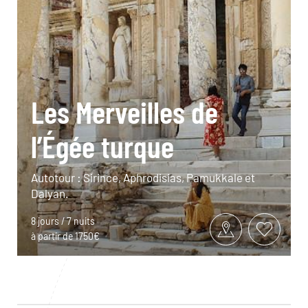
Les Merveilles de
l’Égée turque
Autotour : Sirince, Aphrodisias, Pamukkale et
Dalyan.
8 jours / 7 nuits
à partir de 1750€