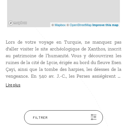
Mapbox
©
Mapbox
©
OpenStreetMap
Improve this map
Lors de votre voyage en Turquie, ne manquez pas
d'aller visiter le site archéologique de Xanthos, inscrit
au patrimoine de l’humanité. Vous y découvrirez les
ruines de la cité de Lycie, érigée au bord du fleuve Esen
Çayi, ainsi que la tombe des harpies, les déesses de la
vengeance. En 540 av. J.-C., les Perses assiégèrent la
ville. L’historien Hérodote raconte un épisode tragique :
Lire plus
les habitants rassemblèrent les femmes, les enfants et
les esclaves dans l’acropole et y mirent le feu avant
d’être massacrés sur le champ de bataille. Parmi les
autres vestiges, notez le théâtre romain et un
sarcophage lycien. Pour admirer le monument des
FILTRER
Néréides, du début du IVe siècle av. J.-C., rendez-vous