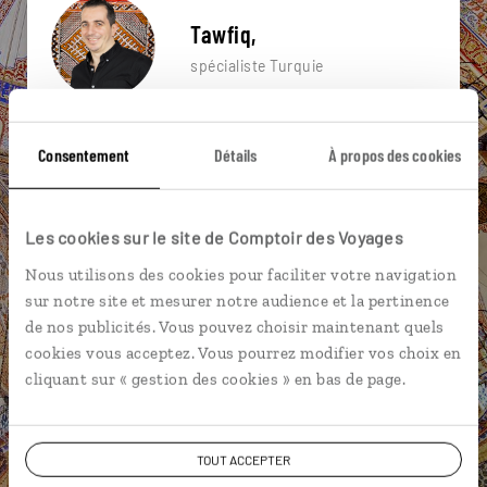
Tawfiq,
spécialiste Turquie
Suivez vos envies et demandez conseils à nos
spécialistes
Consentement
Détails
À propos des cookies
Ils sauront organiser votre itinéraire au plus
près de vos envies et de la réalité du pays.
Les cookies sur le site de Comptoir des Voyages
Échangez en face à face ou depuis nos studios
Nous utilisons des cookies pour faciliter votre navigation
connectés en agence, mais aussi par email ou
sur notre site et mesurer notre audience et la pertinence
téléphone.
de nos publicités. Vous pouvez choisir maintenant quels
Vous gardez le même interlocuteur avant,
cookies vous acceptez. Vous pourrez modifier vos choix en
pendant et après votre voyage.
cliquant sur « gestion des cookies » en bas de page.
TOUT ACCEPTER