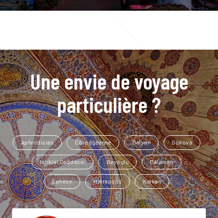
Une envie de voyage
particulière ?
Aphrodisias
Côte égéenne
Dalyan
Gökova
Istiklal Caddessi
Beyoglu
Dalaman
Ephèse
Hiérapolis
Kalkan