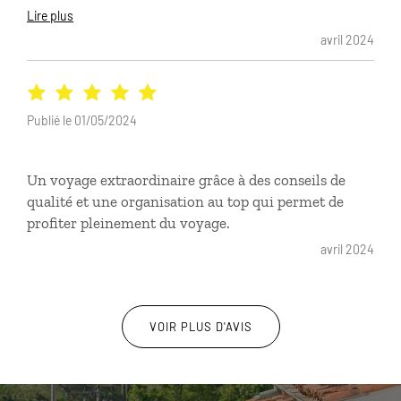
visités. Le mixte entre organisation matérielle
Lire plus
prévue par Comptoir des Voyages et autonomie nous
avril 2024
a parfaitement convenu. Tout s'est déroulé
exactement comme prévu : vols internationaux,
transferts, vols intérieurs, guides à Bogota et
Tayrona. Je précise aussi que nos 2 guides ont été
Publié le 01/05/2024
parfaits ! et ces 2 rencontres ont été très riches !
Merci Cédric pour cette belle organisation. A bientôt
Un voyage extraordinaire grâce à des conseils de
pour une prochaine aventure !
qualité et une organisation au top qui permet de
profiter pleinement du voyage.
avril 2024
VOIR PLUS D'AVIS