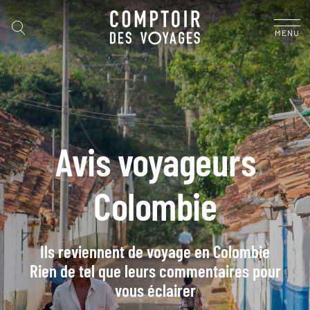
MENU
Avis voyageurs
Colombie
Ils reviennent de voyage en Colombie
Rien de tel que leurs commentaires pour
vous éclairer