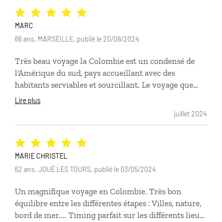
MARC
66 ans, MARSEILLE, publié le 20/08/2024
Très beau voyage la Colombie est un condensé de
l'Amérique du sud, pays accueillant avec des
habitants serviables et sourcillant. Le voyage que
nous avons réalisé sur 16 jours serai parfait sur trois
Lire plus
semaines. L'organisation Comptoir des voyages a été
juillet 2024
top au niveau des liaisons, du choix des hôtels. De
plus, un pays ou la nourriture est très variée suivant
les régions et vraiment bonne.
MARIE CHRISTEL
62 ans, JOUÉ LES TOURS, publié le 03/05/2024
Un magnifique voyage en Colombie. Très bon
équilibre entre les différentes étapes : Villes, nature,
bord de mer.... Timing parfait sur les différents lieux