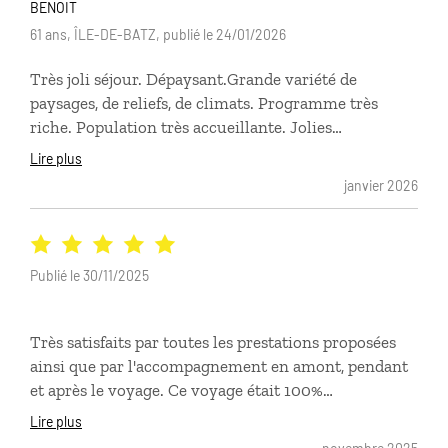
chauffeurs et guides tous à l'heure. Je recommande
BENOIT
cette destination
61 ans, ÎLE-DE-BATZ, publié le 24/01/2026
Très joli séjour. Dépaysant.Grande variété de
paysages, de reliefs, de climats. Programme très
riche. Population très accueillante. Jolies
suggestions d'hotels dans des quartiers
Lire plus
sympathiques. Très bonne organisation.
janvier 2026
Publié le 30/11/2025
Très satisfaits par toutes les prestations proposées
ainsi que par l'accompagnement en amont, pendant
et après le voyage. Ce voyage était 100%
personnalisé selon nos envies du choix du circuit au
Lire plus
choix des hôtels. Le plus: tous les guides, contacts et