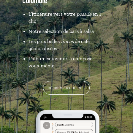
Colombie
L’itinéraire vers votre
posada
en 1
clic
Notre sélection de bars à salsa
Les plus belles
fincas
de café
géolocalisées
L'album souvenirs à composer
vous-même
DÉCOUVRIR LUCIOLE