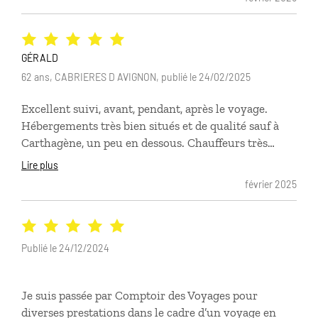
GÉRALD
62 ans, CABRIERES D AVIGNON, publié le 24/02/2025
Excellent suivi, avant, pendant, après le voyage.
Hébergements très bien situés et de qualité sauf à
Carthagène, un peu en dessous. Chauffeurs très
serviables et ponctuels. Gest host très aimable. Le
Lire plus
service Luciole est un plus très appréciable qui fait la
février 2025
différence par rapport à la conccurence. Ne vendez
plus de E-Sim beaucoup trop chère et limitée. Des
entreprises spécialisées le font en illimité et peu
cher. Très satisfait donc. Je reviendrai vers vous.
Publié le 24/12/2024
Gérald
Je suis passée par Comptoir des Voyages pour
diverses prestations dans le cadre d’un voyage en