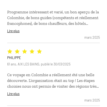
Programme intéressant et varié, un bon aperçu de la
Colombie, de bons guides (compétents et réellement
francophones), de bons chauffeurs, des hôtels
propres, confortables et bien situés. On a également
Lire plus
beaucoup apprécié la rencontre avec la Welcome
mars 2025
Host. La Colombie vaut vraiment le déplacement :-)
PHILIPPE
61 ans, AIX LES BAINS, publié le 30/03/2025
Ce voyage en Colombie a réellement été une belle
découverte. L’organisation était au top ! Les étapes
choisies nous ont permis de visiter des régions très
différentes, avec 2 coup de cœur pour l’Amazonie et
Lire plus
Carthagène des Indes. L’organisation des transferts
mars 2025
était parfaite et ponctuelle. Le choix des logements