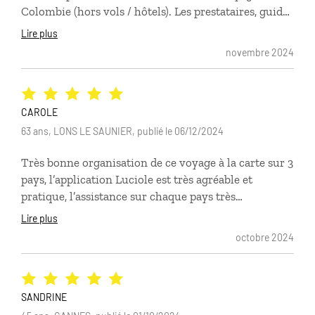
Colombie (hors vols / hôtels). Les prestataires, guides
comme chauffeurs sont toujours arrivés à l’heure.
Lire plus
Mon voyage s’est bien passé et il était rassurant
novembre 2024
d’avoir des prestations déjà organisées. La personne
qui m’a accompagnée en amont de ce voyage était
très gentille, a répondu à toutes mes questions et m’a
donné tous les conseils qu’elle avait. Je recommande
CAROLE
!
63 ans, LONS LE SAUNIER, publié le 06/12/2024
Très bonne organisation de ce voyage à la carte sur 3
pays, l’application Luciole est très agréable et
pratique, l’assistance sur chaque pays très
opérationnelle, le choix des hébergements
Lire plus
conformes à nos souhaits, je recommande ce
octobre 2024
voyagiste.
SANDRINE