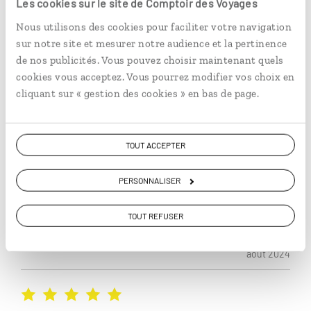
nous ne manquerons pas de revenir vous
Les cookies sur le site de Comptoir des Voyages
prochainement. Bien cordialement, relations
Nous utilisons des cookies pour faciliter votre navigation
Clients
sur notre site et mesurer notre audience et la pertinence
de nos publicités. Vous pouvez choisir maintenant quels
septembre 2024
cookies vous acceptez. Vous pourrez modifier vos choix en
cliquant sur « gestion des cookies » en bas de page.
Publié le 15/09/2024
TOUT ACCEPTER
Un grand merci à ceux qui nous ont aidé à organiser
PERSONNALISER
ce voyage et régler quelques détails et modifications
en cours de route, très efficaces ! Je tiens aussi à
TOUT REFUSER
remercier les guides qui ont été très accueillants et
Lire plus
nous ont fait découvrir la Colombie de manière très
août 2024
sympathique ! Les transferts étaient parfaitement
organisés !