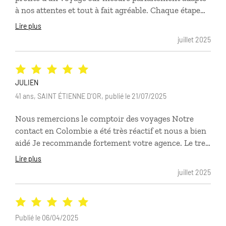
à nos attentes et tout à fait agréable. Chaque étape
était organisée avec soin, aucune attente, aucun
Lire plus
contre-temps. Les hôtels et les visites
juillet 2025
correspondaient à notre style qui a été compris par
Comptoir des voyages. Nos interlocuteurs ont
toujours été professionnels et agréables.
JULIEN
41 ans, SAINT ÉTIENNE D’OR, publié le 21/07/2025
Nous remercions le comptoir des voyages Notre
contact en Colombie a été très réactif et nous a bien
aidé Je recommande fortement votre agence. Le trek
pour la citée perdue etait magnifique. Merci pour ce
Lire plus
magnifique voyage Julien et Nelly
juillet 2025
Publié le 06/04/2025