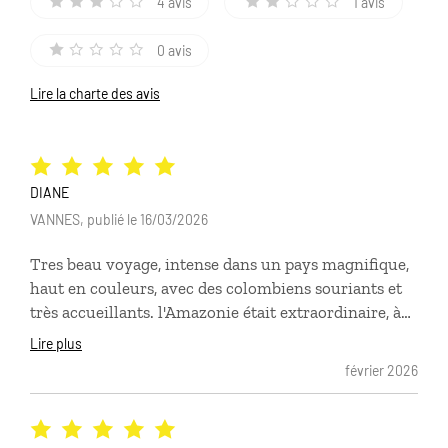
4 avis
1 avis
0 avis
Lire la charte des avis
DIANE
VANNES, publié le 16/03/2026
Tres beau voyage, intense dans un pays magnifique,
haut en couleurs, avec des colombiens souriants et
très accueillants. l'Amazonie était extraordinaire, à
faire absolument si le timing le permet. Juste un
Lire plus
petit regret... nous pensions avoir une visite de
février 2026
plantation de café lors de notre "route du café" et
finalement ca n'était pas prévu (uniquement la visite
des villages) Sinon, choix des hôtels extras,