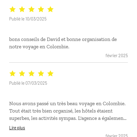
était idéalement placé avec une mention spéciale
pour la casa de Lucy , un véritable havre de paix en
plein Carthagene.Lucy est d’une gentillesse
Publié le 10/03/2025
exemplaire . On recommande à 200%
bons conseils de David et bonne organisation de
notre voyage en Colombie.
février 2025
Publié le 07/03/2025
Nous avons passé un très beau voyage en Colombie.
Tout était très bien organisé, les hôtels étaient
superbes, les activités sympas. L'agence a également
su gérer pour nous un retard d'avion en décalant la
Lire plus
suite de notre programme. Vraiment c'était super !
février 2025