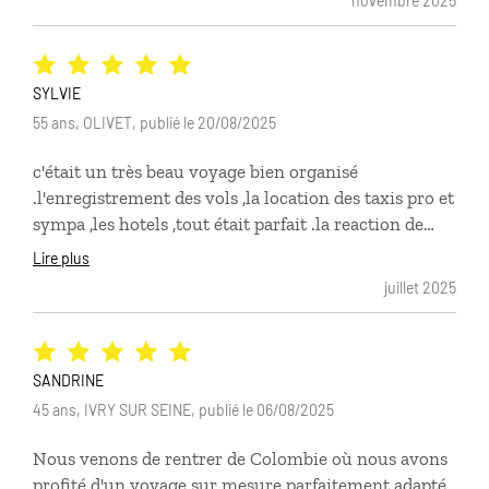
novembre 2025
chauffeurs privés sur place étaient impeccables,
sympathiques et ponctuels.
SYLVIE
55 ans, OLIVET, publié le 20/08/2025
c'était un très beau voyage bien organisé
.l'enregistrement des vols ,la location des taxis pro et
sympa ,les hotels ,tout était parfait .la reaction de
comptoirs des voyages a été bien lors d'un problème
Lire plus
avec un vol raté! merci
juillet 2025
SANDRINE
45 ans, IVRY SUR SEINE, publié le 06/08/2025
Nous venons de rentrer de Colombie où nous avons
profité d'un voyage sur mesure parfaitement adapté