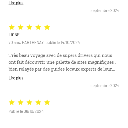
et la serviabilité de nos guides, la qualité des
Lire plus
hébergements, les activités proposées,
septembre 2024
LIONEL
70 ans, PARTHENAY, publié le 14/10/2024
Très beau voyage avec de supers drivers qui nous
ont fait découvrir une palette de sites magnifiques ,
bien relayés par des guides locaux experts de leur
environnement.Et beaucoup d’humour !La narration
Lire plus
de l’histoire de Madagascar, la présentation des
septembre 2024
caractéristiques des ethnies et des territoires, et
enfin l’explicitation des enjeux actuels pour le pays
et les Malgaches ont été très claires.Du coup, au
contact de la population accueillante et souriante,
Publié le 06/10/2024
l’immersion en toute sécurité dans certains villages
ou quartiers nous ont permis d’appréhender leur