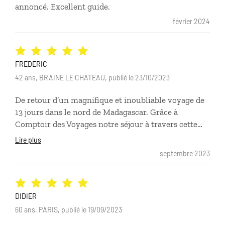
annoncé. Excellent guide.
février 2024
FREDERIC
42 ans, BRAINE LE CHATEAU, publié le 23/10/2023
De retour d’un magnifique et inoubliable voyage de
13 jours dans le nord de Madagascar. Grâce à
Comptoir des Voyages notre séjour à travers cette
faune et flore restera gravé dans nos mémoires. Un
Lire plus
grand merci à notre conseillère Cynthia qui a été à
septembre 2023
notre écoute de la préparation de ce voyage jusqu’à
sa fin. L’application Luciole qui vous guide tout au
long de votre séjour est un plus! Notre chauffeur
Adèle était remarquablement attentionné à notre
DIDIER
égard. Il nous a fait partagé de la plus belle des
60 ans, PARIS, publié le 19/09/2023
façons la vie malgache au fil des jours. Nous ne