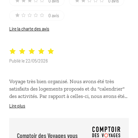
0 avis
0 avis
0 avis
Lire la charte des avis
Publié le 22/05/2026
Voyage très bien organisé. Nous avons été très
satisfaits des logements proposés et du "calendrier"
des activités. Par rapport à celles-ci, nous avons été
globalement contents, sauf pour une activité qui
Lire plus
était "moins" de ce que la description laissait
entendre. Excellent chauffeur-guide, pleine
disponibilité de l'agence sur place. Voyage
inoubliable, on y retournera.
Comptoir des Voyages vous