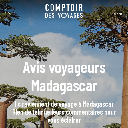
MENU
Avis voyageurs
Madagascar
Ils reviennent de voyage à Madagascar
Rien de tel que leurs commentaires pour
vous éclairer