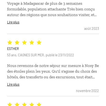
Voyage à Madagascar de plus de 3 semaines
pouvons que recommander Comptoir des Voyages!
formidable, population attachante Très bien conçu
autour des régions que nous souhaitions visiter, et
sans qu'il n'y ait le moindre problème d'organisation
Lire plus
ou de coordination avec les opérateurs sur place.
août 2023
Paysages merveilleux, nous en avons beaucoup
profité grâce à la très bonne connaissance du pays
des professionnels, tant de Paris que tous les guides
locaux que nous saluons à nouveau pour leur
ESTHER
dévouement et leur extrême gentillesse. L'agence
53 ans, CAGNES SUR MER, publié le 23/11/2022
comptoir des voyage à laquelle nous avions déjà fait
Nous revenons de notre séjour sur mesure à Nosy Be
confiance antérieurement nous a sélectionné
des étoiles plein les yeux. Qu'il s'agisse du choix des
l'ensemble des prestations hôtelières de qualité et
hôtels, des transferts ou des excursions, tout était
correspondant au niveau de confort souhaité. Merci
parfait. Un grand merci à Comptoir des voyages
à tous.
Lire plus
pour l'organisation, il n'y avait plus qu'à profiter.
novembre 2022
Vivement les prochaines vacances organisées par
votre agence.