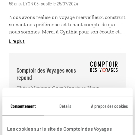
58 ans, LYON 03, publié le 25/07/2024
Nous avons réalisé un voyage merveilleux, construit
suivant nos préférences et tenant compte de qui
nous sommes. Merci à Cynthia pour son écoute et
son professionnalisme, merci à l'équipe Comptoir
Lire plus
des Voyages et son relais sur place qui ont su aplanir
toutes les difficultés, sans qu'on se doute ou qu'on
soit perturbés par les inévitables aléas. Toutes les
étapes ont été sympathiques et nous avons
Comptoir des Voyages vous
admirablement été pris en charge ... que du bonheur
répond
pour découvrir cette magnifique destination.
Chère Madame, Cher Monsieur, Nous
sommes ravis que votre séjour à Madagascar
ait été source de plein satisfaction et vous
Consentement
Détails
À propos des cookies
remercions de votre avis. Au plaisir de vous
revoir à l'occasion d'un prochain séjour. Bien
cordialement, Relations Clients
Les cookies sur le site de Comptoir des Voyages