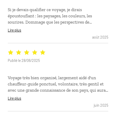
Si je devais qualifier ce voyage, je dirais
époustouflant : les paysages, les couleurs, les
sourires. Dommage que les perspectives de
développement soient peu encourageantes. Loin du
Lire plus
tourisme de masse, nous avons vécu des expériences
août 2025
variées, ludiques et originales. Nous avons terminé
par Nosy be, très belle expérience avec les tortues,
mais beaucoup plus touristique, nous n'étions plus à
Madagascar. en revanche , coup de coeur pour la
Publié le 28/06/2025
nationale 7, mais elle se mérite;-)
Voyage très bien organisé, largement aidé d'un
chauffeur-guide ponctuel, volontaire, très gentil et
avec une grande connaissance de son pays, qui aura
su répondre à chacune de nos demandes. Chaque
Lire plus
hôtel était accueillant et confortable malgré des
juin 2025
difficultés d'approvisionnement chroniques en eau
courante et en électricité dans le pays. Les visites