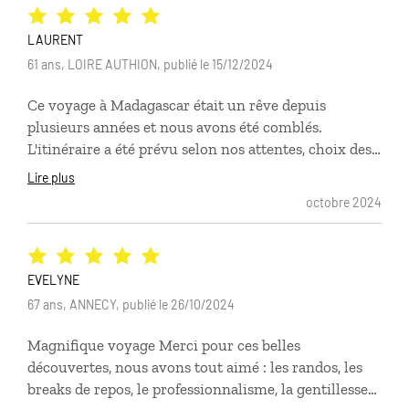
était variées et intéressantes et la nourriture
étonnamment bonne.
LAURENT
61 ans, LOIRE AUTHION, publié le 15/12/2024
Ce voyage à Madagascar était un rêve depuis
plusieurs années et nous avons été comblés.
L'itinéraire a été prévu selon nos attentes, choix des
hébergements en accord avec nos besoins, guides et
Lire plus
chauffeurs sur place compétents, bienveillants .
octobre 2024
Quelques problèmes inhérents à la compagnie
aérienne locale mais nous n'avons jamais été seuls
dans les démarches pour pallier au moindre
problème. Très satisfaits
EVELYNE
67 ans, ANNECY, publié le 26/10/2024
Magnifique voyage Merci pour ces belles
découvertes, nous avons tout aimé : les randos, les
breaks de repos, le professionnalisme, la gentillesse