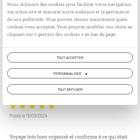
Nous utilisons des cookies pour faciliter votre navigation
juillet 2024
sur notre site et mesurer notre audience et la pertinence
de nos publicités. Vous pouvez choisir maintenant quels
cookies vous acceptez. Vous pourrez modifier vos choix en
MICHEL
cliquant sur « gestion des cookies » en bas de page.
69 ans, DINARD, publié le 15/04/2024
Voyage magnifique bien équilibré à la hauteur (voire
TOUT ACCEPTER
plus ) de nos attentes..!!,organisation locale parfaite
avec un guide très attentif et adaptable ayant le
PERSONNALISER
soucis permanent de nous satisfaire pleinement.
Lire plus
Pour tout cela on ne peut que recommander un tel
mars 2024
TOUT REFUSER
périple...et bien sûr pour les Malgaches qui sont très
accueillants et espèrent une relance du tourisme..!!
Publié le 13/03/2024
Voyage très bien organisé et conforme à ce qui était