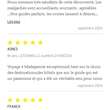
Nous sommes très satisfaits de cette découverte. Les
quotidien souvent précaire, parfois difficile. Voyage
malgaches sont accueillants, souriants , agréables
émouvantPetit bémol : la fin du séjour à NosyBe ,
...Nos guides parfaits. les routes laissent à désirer,
choisir un lieu plus isolé.
mais leur état permet de profiter pleinement du
Lire plus
paysage. Les 2,5 jours en bateau sont une pose de
septembre 2024
calme appréciable..Découverte de la vie au bord de la
rivière, de la faune. Les camps de tente montes le
soir sur la berge sont confortables (même si le terme
de camp fixe sur le descriptif pouvait laisser
AGNES
entendre autre chose . C'est le lieu qui est fixe pas le
64 ans, LESTANVILLE, publié le 24/09/2024
camp ).Nous y avons vécu de forts moments de
Voyage à Madagascar exceptionnel tant sur le choix
convivialité avec les équipages de bateaux et les
des destinations,des hôtels que sur le guide qui est
passagers autour d'un feu avec chants et
un passionné et qui a été un véritable ami pour nous
danses.Hotels confortables. Repas bons
septembre 2024
FRANCK