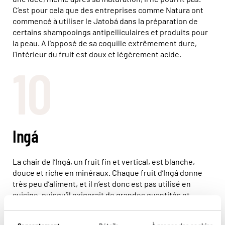
C’est pour cela que des entreprises comme Natura ont
commencé à utiliser le Jatobá dans la préparation de
certains shampooings antipelliculaires et produits pour
la peau. A l’opposé de sa coquille extrêmement dure,
l’intérieur du fruit est doux et légèrement acide.
10
Ingá
La chair de l’Ingá, un fruit fin et vertical, est blanche,
douce et riche en minéraux. Chaque fruit d’Ingá donne
très peu d’aliment, et il n’est donc est pas utilisé en
cuisine, puisqu’il exigerait de grandes quantités et
beaucoup de travail manuel. L’ingá est donc seulement
consommé dans la nature, y compris être utilisé dans