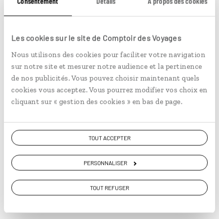
Consentement
Détails
À propos des cookies
des recettes de médicine indigène.
11
Les cookies sur le site de Comptoir des Voyages
Nous utilisons des cookies pour faciliter votre navigation
sur notre site et mesurer notre audience et la pertinence
Jenipapo
de nos publicités. Vous pouvez choisir maintenant quels
cookies vous acceptez. Vous pourrez modifier vos choix en
cliquant sur « gestion des cookies » en bas de page.
Souvent confondu avec la figue, le Jenipapo est un fruit
rare, puisque son point de maturation et consommation
passe très rapidement. Dans certaines régions, la
TOUT ACCEPTER
jenipapo est utilisé en « ouvre-appétit » pour les enfants
qui ne veulent pas manger.
12
PERSONNALISER
TOUT REFUSER